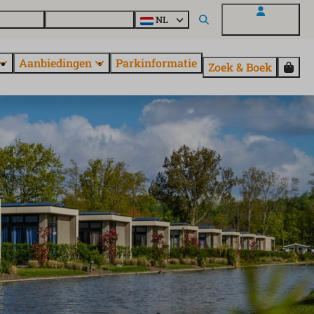
en vragen
Ontdek EuroParcs
NL
Mijn EuroParcs
Aanbiedingen
Parkinformatie
Zoek & Boek