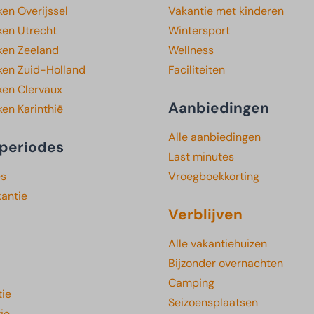
en Overijssel
Vakantie met kinderen
ken Utrecht
Wintersport
ken Zeeland
Wellness
ken Zuid-Holland
Faciliteiten
ken Clervaux
Aanbiedingen
en Karinthië
Alle aanbiedingen
periodes
Last minutes
es
Vroegboekkorting
kantie
Verblijven
Alle vakantiehuizen
Bijzonder overnachten
Camping
ie
Seizoensplaatsen
ie