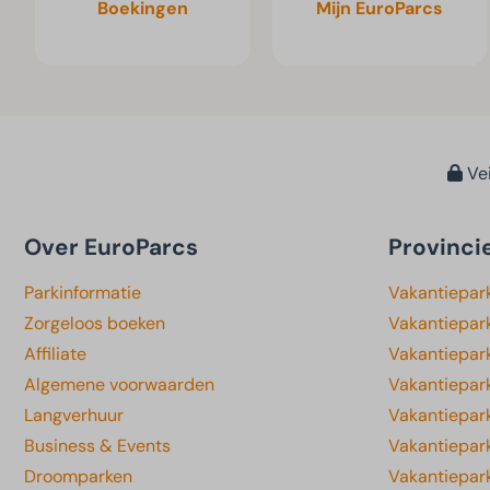
Boekingen
Mijn EuroParcs
Vei
Over EuroParcs
Provinci
Parkinformatie
Vakantiepar
Zorgeloos boeken
Vakantiepar
Affiliate
Vakantiepark
Algemene voorwaarden
Vakantiepar
Langverhuur
Vakantiepar
Business & Events
Vakantiepar
Droomparken
Vakantiepar