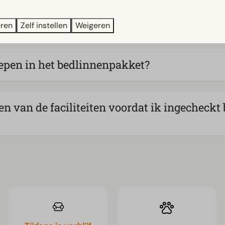
en vertrekdagen en -tijden wanneer ik een 
eren
Zelf instellen
Weigeren
epen in het bedlinnenpakket?
van de faciliteiten voordat ik ingecheckt b