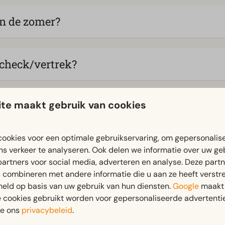
n de zomer?
tcheck/vertrek?
te maakt gebruik van cookies
kket/servicepakket (en wat zit hierin)?
ookies voor een optimale gebruikservaring, om gepersonalis
n vertrekdagen en -tijden?
ns verkeer te analyseren. Ook delen we informatie over uw ge
partners voor social media, adverteren en analyse. Deze part
combineren met andere informatie die u aan ze heeft verstrek
eld op basis van uw gebruik van hun diensten.
Google
maakt 
en late check-out en lazy check-out?
e cookies gebruikt worden voor gepersonaliseerde advertentie
ie ons
privacybeleid
.