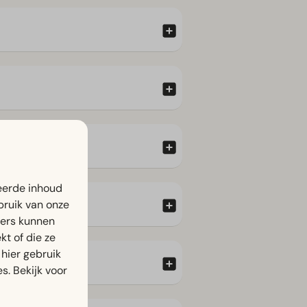
eerde inhoud
bruik van onze
ners kunnen
t of die ze
hier gebruik
s. Bekijk voor