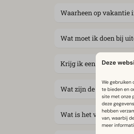
Waarheen op vakantie i
Wat moet ik doen bij ui
Deze websi
Krijg ik een welkomstpa
We gebruiken c
Wat zijn de aankomst- e
te bieden en o
site met onze 
deze gegevens 
hebben verzam
Wat is het verschil tuss
van, waarbij d
meer informat