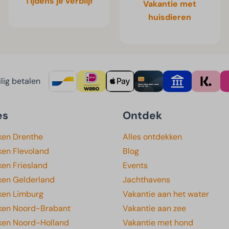
Tijdens je verblijf
Vakantie met
huisdieren
lig betalen
es
Ontdek
ken Drenthe
Alles ontdekken
ken Flevoland
Blog
en Friesland
Events
ken Gelderland
Jachthavens
ken Limburg
Vakantie aan het water
ken Noord-Brabant
Vakantie aan zee
ken Noord-Holland
Vakantie met hond