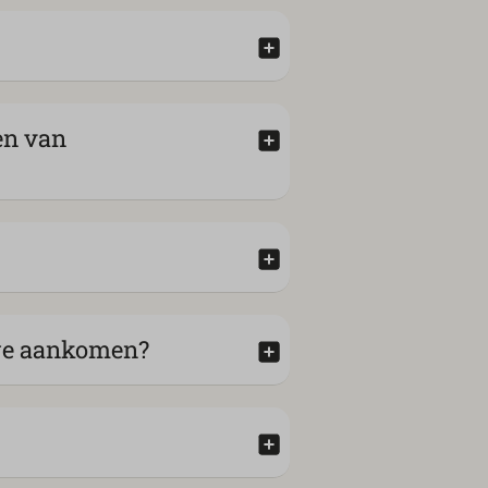
en van
s we aankomen?