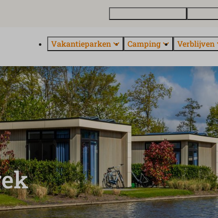
Vakantiewoning kopen
Contact 
Vakantieparken
Camping
Verblijven
rek