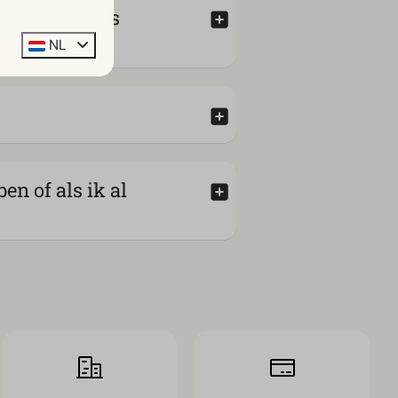
kampeerplaats
NL
en of als ik al