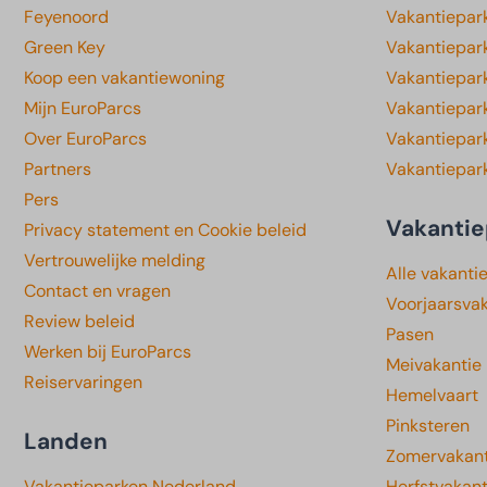
Feyenoord
Vakantiepark
Green Key
Vakantiepar
Koop een vakantiewoning
Vakantiepar
Mijn EuroParcs
Vakantiepar
Over EuroParcs
Vakantiepar
Partners
Vakantiepark
Pers
Vakantie
Privacy statement en Cookie beleid
Vertrouwelijke melding
Alle vakanti
Contact en vragen
Voorjaarsva
Review beleid
Pasen
Werken bij EuroParcs
Meivakantie
Reiservaringen
Hemelvaart
Pinksteren
Landen
Zomervakant
Vakantieparken Nederland
Herfstvakant