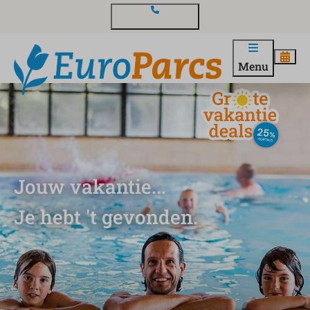
Contact en vragen
Menu
Jouw vakantie...
Je hebt 't gevonden.