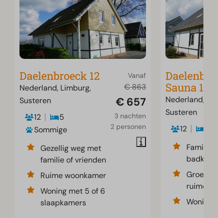
Daelenbroeck 12
Daelenbro
Vanaf
Sauna 12
€ 863
Nederland, Limburg,
Nederland, Li
€ 657
Susteren
Susteren
3 nachten
12
5
2 personen
12
5
Sommige
Familievi
Gezellig weg met
badkame
familie of vrienden
Groepsa
Ruime woonkamer
ruime tu
Woning met 5 of 6
Woning m
slaapkamers