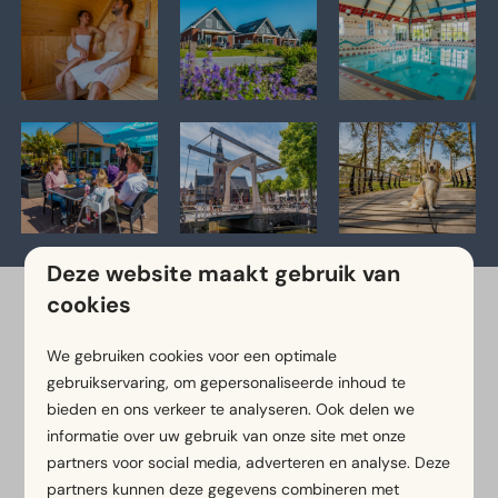
Deze website maakt gebruik van
cookies
Ga een bootje varen over het
IJsselmeer of bezoek Medemblik
We gebruiken cookies voor een optimale
gebruikservaring, om gepersonaliseerde inhoud te
Wat is er te doen in de
bieden en ons verkeer te analyseren. Ook delen we
omgeving?
informatie over uw gebruik van onze site met onze
partners voor social media, adverteren en analyse. Deze
Ontdek de leukste uitjes in de omgeving! Bekijk alle
partners kunnen deze gegevens combineren met