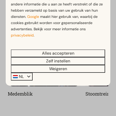
bezienswaardigheden op de parkwebsite via de
andere informatie die u aan ze heeft verstrekt of die ze
hebben verzameld op basis van uw gebruik van hun
button.
diensten.
Google
maakt hier gebruik van, waarbij de
cookies gebruikt worden voor gepersonaliseerde
Bekijk meer op de website van EuroParcs
advertenties. Bekijk voor meer informatie ons
IJsselmeer
privacybeleid
.
Alles accepteren
Zelf instellen
Weigeren
NL
Medemblik
Stoomtrein H