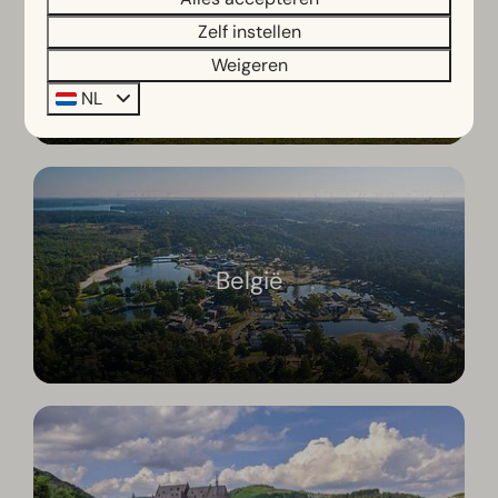
Zelf instellen
Oostenrijk
Weigeren
NL
België