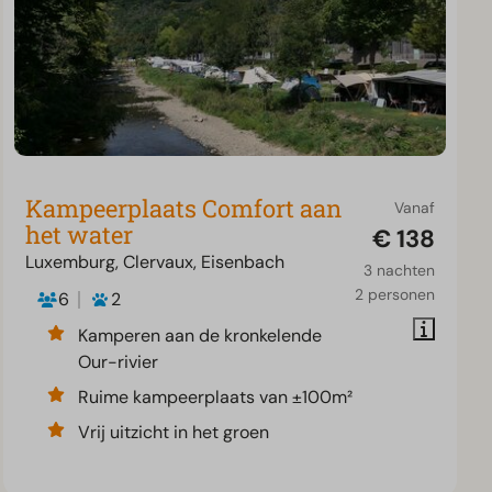
Kampeerplaats Comfort aan
Vanaf
het water
€ 138
Luxemburg, Clervaux, Eisenbach
3 nachten
2 personen
6
2
Kamperen aan de kronkelende
Our-rivier
Ruime kampeerplaats van ±100m²
Vrij uitzicht in het groen