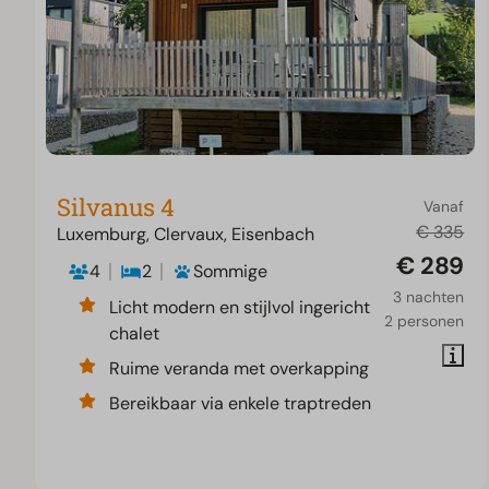
Silvanus 4
Vanaf
€ 335
Luxemburg, Clervaux, Eisenbach
€ 289
4
2
Sommige
3 nachten
Licht modern en stijlvol ingericht
2 personen
chalet
Ruime veranda met overkapping
Bereikbaar via enkele traptreden