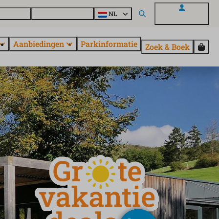
en vragen
Ontdek EuroParcs
NL
Mijn EuroParcs
Aanbiedingen
Parkinformatie
Zoek & Boek