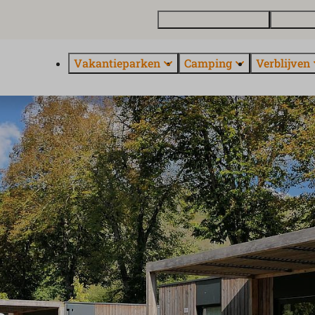
Vakantiewoning kopen
Contact 
Vakantieparken
Camping
Verblijven