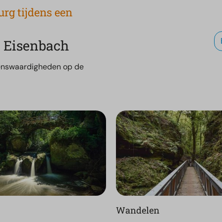
rg tijdens een
n Eisenbach
zienswaardigheden op de
l
Wandelen