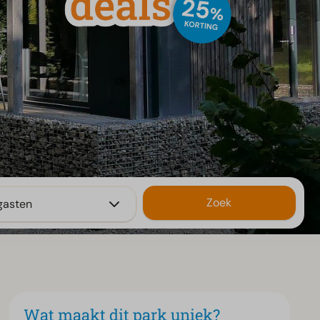
Zoek
gasten
Wat maakt dit park uniek?