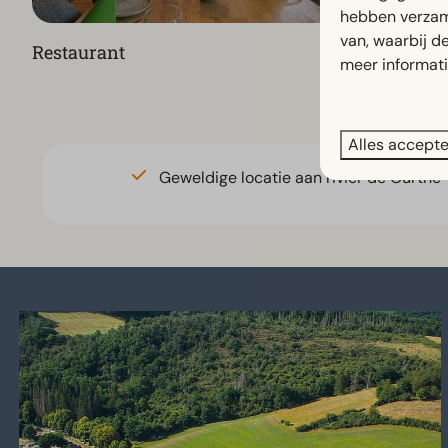
hebben verzam
van, waarbij d
Restaurant
Speeltuin
meer informat
Alles accept
Geweldige locatie aan rivier de Ourthe