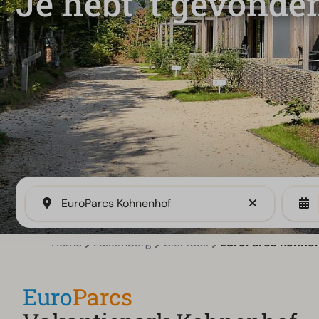
Je hebt 't gevonde
EuroParcs Kohnenhof
Home
Luxemburg
Clervaux
EuroParcs Kohne
Euro
Parcs