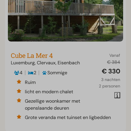
Cube La Mer 4
Vanaf
€ 384
Luxemburg, Clervaux, Eisenbach
€ 330
4
2
Sommige
3 nachten
Ruim
2 personen
licht en modern chalet
Gezellige woonkamer met
openslaande deuren
Grote veranda met tuinset en ligbedden