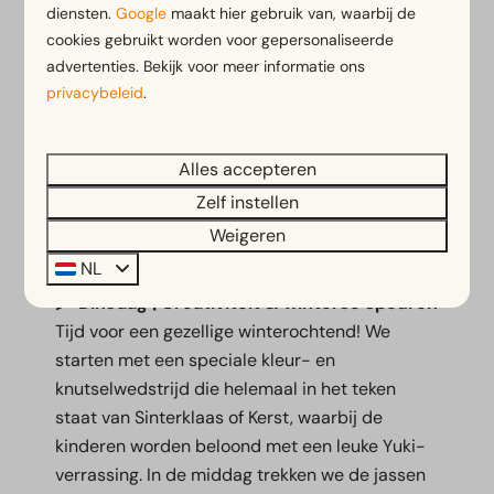
EuroParcs Zilverstrand
diensten.
Google
maakt hier gebruik van, waarbij de
cookies gebruikt worden voor gepersonaliseerde
🧸
Maandag | Een warm winterwelkom
Begin
advertenties. Bekijk voor meer informatie ons
de decembervakantie extra relaxed dankzij de
privacybeleid
.
standaard vroege incheck. Bij aankomst in de
woning ligt er direct een lief, handgeschreven
Alles accepteren
welkomstkaartje en een leuke Yuki-attentie te
Zelf instellen
wachten voor de kleintjes. Daarna gaan we
samen op pad over het park voor een gezellige
Weigeren
en interactieve knuffelspeurtocht!
NL
🖍️
Dinsdag | Creativiteit & winterse speuren
Tijd voor een gezellige winterochtend! We
starten met een speciale kleur- en
knutselwedstrijd die helemaal in het teken
staat van Sinterklaas of Kerst, waarbij de
kinderen worden beloond met een leuke Yuki-
verrassing. In de middag trekken we de jassen