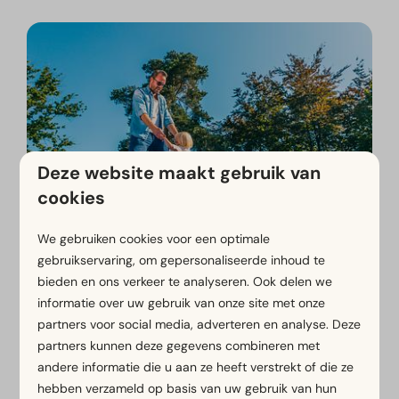
Deze website maakt gebruik van
cookies
Dreumes & Peuter - Pavilion 6-
We gebruiken cookies voor een optimale
Zilverstrand € 499,00
gebruikservaring, om gepersonaliseerde inhoud te
bieden en ons verkeer te analyseren. Ook delen we
informatie over uw gebruik van onze site met onze
Bekijk het aanbod
partners voor social media, adverteren en analyse. Deze
partners kunnen deze gegevens combineren met
andere informatie die u aan ze heeft verstrekt of die ze
Het programma in december bij
hebben verzameld op basis van uw gebruik van hun