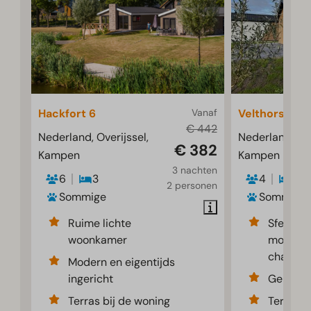
Hackfort 6
Vanaf
Velthorst 4
€ 442
Nederland, Overijssel,
Nederland, Ove
€ 382
Kampen
Kampen
3 nachten
6
3
4
2
2 personen
Sommige
Sommige
Ruime lichte
Sfeervol
woonkamer
modern 
chalet
Modern en eigentijds
ingericht
Gelegen
Terras bij de woning
Terras b