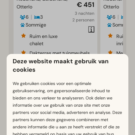
€ 451
Otterlo
Otterlo
3 nachten
6
3
6
3
2 personen
Sommige
Sommige
Ruim en luxe
Ruime e
chalet
inrichti
Dakterras met tuinmeubels
Met sfe
Deze website maakt gebruik van
Optioneel met airco of
Optione
cookies
sfeerhaard
airco
We gebruiken cookies voor een optimale
Bekijken
gebruikservaring, om gepersonaliseerde inhoud te
bieden en ons verkeer te analyseren. Ook delen we
informatie over uw gebruik van onze site met onze
partners voor social media, adverteren en analyse. Deze
EuroParcs De IJssel Eilanden
partners kunnen deze gegevens combineren met
andere informatie die u aan ze heeft verstrekt of die ze
Nederland - Overijssel
hebben verzameld op basis van uw gebruik van hun