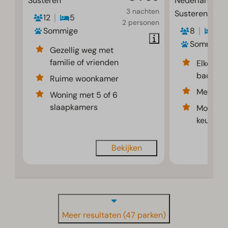
Susteren
Nederland, Li
3 nachten
Susteren
12
5
2 personen
Sommige
8
4
Sommige
Gezellig weg met
familie of vrienden
Elke sla
badkame
Ruime woonkamer
Met trad
Woning met 5 of 6
slaapkamers
Moderne
keuken
Bekijken
Meer resultaten (47 parken)