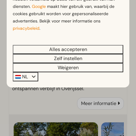
diensten.
Google
maakt hier gebruik van, waarbij de
cookies gebruikt worden voor gepersonaliseerde
advertenties. Bekijk voor meer informatie ons
privacybeleid
.
Alles accepteren
Zelf instellen
Ontdek EuroParcs De IJssel Eilanden: een
Weigeren
waterrijk vakantiepark in Kampen met
NL
comfortabele vakantiehuizen voor een
ontspannen verblijf in Overijssel.
Meer informatie