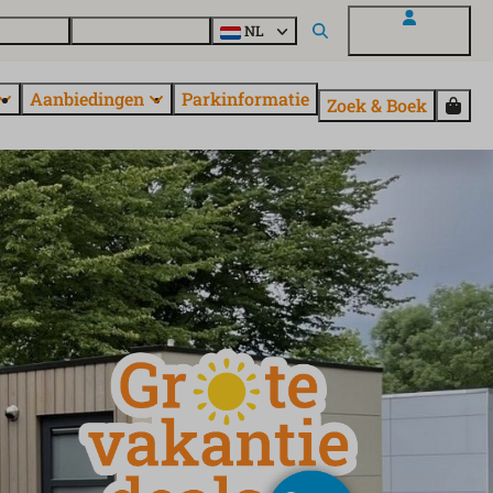
en vragen
Ontdek EuroParcs
NL
Mijn EuroParcs
Aanbiedingen
Parkinformatie
Zoek & Boek