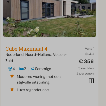
Cube Maximaal 4
Vanaf
€ 411
Nederland, Noord-Holland, Velsen-
€ 356
Zuid
3 nachten
4
2
Sommige
2 personen
Moderne woning met een
stijlvolle uitstraling.
Luxe regendouche