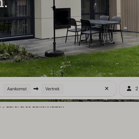
n.
2
Aankomst
Vertrek
d
EuroParcs Buitenhuizen