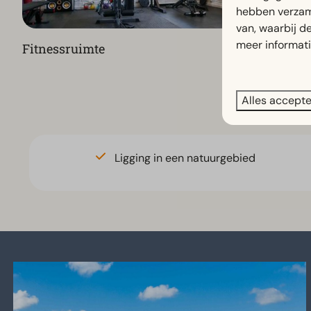
hebben verzam
van, waarbij d
meer informat
Fitnessruimte
Parkshop
Alles accept
Ligging in een natuurgebied