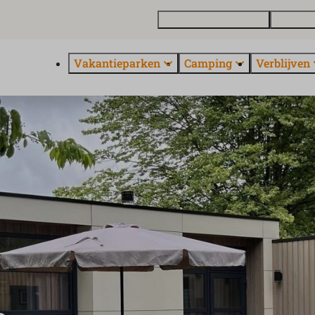
Vakantiewoning kopen
Contact 
Vakantieparken
Camping
Verblijven