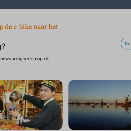
p de e-bike naar het
Be
g?
zienswaardigheden op de