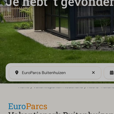
Je hebt 't gevonde
EuroParcs Buitenhuizen
Home
Vakantieparken Nederland
Noord-Hollan
Euro
Parcs