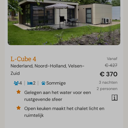
L-Cube 4
Vanaf
€ 427
Nederland, Noord-Holland, Velsen-
€ 370
Zuid
3 nachten
4
2
Sommige
2 personen
Gelegen aan het water voor een
rustgevende sfeer
Open keuken maakt het chalet licht en
ruimtelijk