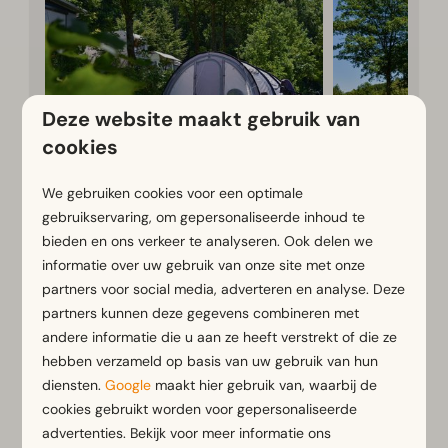
Deze website maakt gebruik van
cookies
Kampeerplaats
Vanaf
Trekkersveld
We gebruiken cookies voor een optimale
€ 81
Standaard
Duitsland, No
gebruikservaring, om gepersonaliseerde inhoud te
3 nachten
Duitsland, Nordrhein-
Westfalen, At
bieden en ons verkeer te analyseren. Ook delen we
2 personen
Westfalen, Attendorn
informatie over uw gebruik van onze site met onze
6
Ne
partners voor social media, adverteren en analyse. Deze
6
2
Perfect 
partners kunnen deze gegevens combineren met
doorreis
Ultiem kampeergevoel
andere informatie die u aan ze heeft verstrekt of die ze
vlakbij de Biggesee
hebben verzameld op basis van uw gebruik van hun
Geschikt
diensten.
Google
maakt hier gebruik van, waarbij de
Terrassencamping
cookies gebruikt worden voor gepersonaliseerde
Geschikt voor caravans
advertenties. Bekijk voor meer informatie ons
campers tenten en