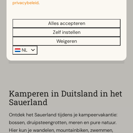
privacybeleid
.
vouwwagens
Alles accepteren
Zelf instellen
Weigeren
Bekijken
NL
Kamperen in Duitsland in het
Sauerland
Ontdek het Sauerland tijdens je kampeervakantie:
bossen, druipsteengrotten, meren en pure natuur.
Hier kun je wandelen, mountainbiken, zwemmen,