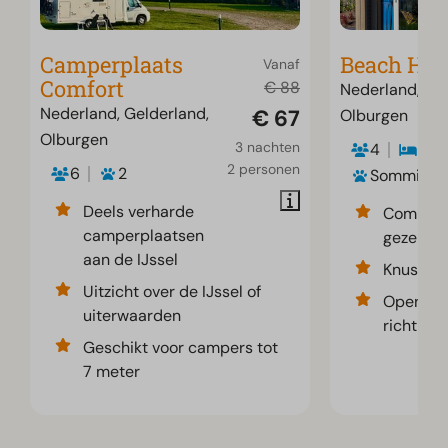
Camperplaats
Beach Hou
Vanaf
Comfort
€ 88
Nederland, Gel
Nederland, Gelderland,
€ 67
Olburgen
Olburgen
3 nachten
4
2
2 personen
6
2
Sommige
Deels verharde
Compac
camperplaatsen
gezellig
aan de IJssel
Knusse z
Uitzicht over de IJssel of
Opensla
uiterwaarden
richting 
Geschikt voor campers tot
7 meter