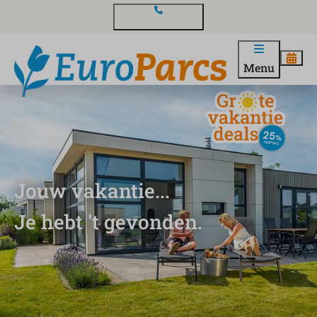
Contact en vragen
Menu
Jouw vakantie...
Je hebt 't gevonden.