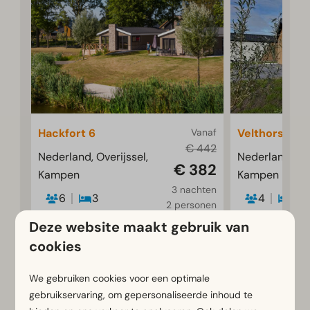
Hackfort 6
Vanaf
Velthorst 4
€ 442
Nederland, Overijssel,
Nederland, Ove
€ 382
Kampen
Kampen
3 nachten
6
3
4
2
2 personen
Sommige
Sommige
Deze website maakt gebruik van
Ruime lichte
Sfeervol
cookies
woonkamer
modern 
chalet
We gebruiken cookies voor een optimale
Modern en eigentijds
gebruikservaring, om gepersonaliseerde inhoud te
ingericht
Gelegen