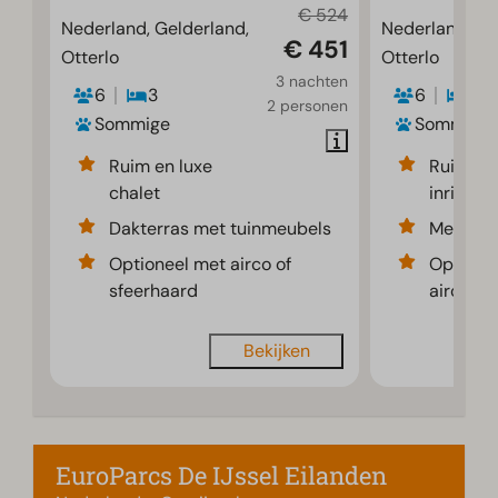
€ 524
Nederland, Gelderland,
Nederland, Ge
€ 451
Otterlo
Otterlo
3 nachten
6
3
6
3
2 personen
Sommige
Sommige
Ruim en luxe
Ruime e
chalet
inrichti
Dakterras met tuinmeubels
Met sfe
Optioneel met airco of
Optione
sfeerhaard
airco
Bekijken
EuroParcs De IJssel Eilanden