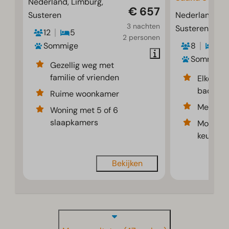
Nederland, Limburg,
€ 657
Susteren
Nederland, Li
3 nachten
Susteren
12
5
2 personen
Sommige
8
4
Sommige
Gezellig weg met
familie of vrienden
Elke sla
badkame
Ruime woonkamer
Met trad
Woning met 5 of 6
slaapkamers
Moderne
keuken
Bekijken