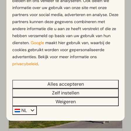
bieden en ons verkeer te analyseren. Ook delen we
Terras bij de woning
Terras b
informatie over uw gebruik van onze site met onze
partners voor social media, adverteren en analyse. Deze
partners kunnen deze gegevens combineren met
Bekijken
andere informatie die u aan ze heeft verstrekt of die ze
hebben verzameld op basis van uw gebruik van hun
diensten.
Google
maakt hier gebruik van, waarbij de
cookies gebruikt worden voor gepersonaliseerde
advertenties. Bekijk voor meer informatie ons
EuroParcs Limburg
privacybeleid
.
Nederland - Limburg
Alles accepteren
Zelf instellen
Weigeren
NL