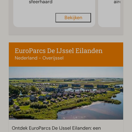
sfeerhaard
airco
Bekijken
EuroParcs De IJssel Eilanden
Nederland - Overijssel
Ontdek EuroParcs De IJssel Eilanden: een