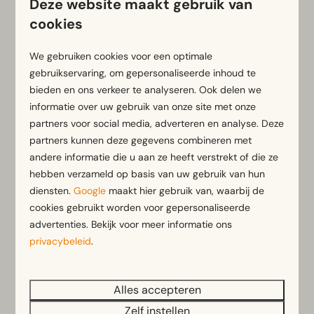
Deze website maakt gebruik van
3 nachten
6
3
4
2
cookies
2 personen
Sommige
Sommige
We gebruiken cookies voor een optimale
Ruime lichte
Sfeervol
gebruikservaring, om gepersonaliseerde inhoud te
woonkamer
modern 
bieden en ons verkeer te analyseren. Ook delen we
chalet
Modern en eigentijds
informatie over uw gebruik van onze site met onze
ingericht
Gelegen
partners voor social media, adverteren en analyse. Deze
partners kunnen deze gegevens combineren met
Terras bij de woning
Terras b
andere informatie die u aan ze heeft verstrekt of die ze
hebben verzameld op basis van uw gebruik van hun
diensten.
Google
maakt hier gebruik van, waarbij de
Bekijken
cookies gebruikt worden voor gepersonaliseerde
advertenties. Bekijk voor meer informatie ons
privacybeleid
.
Alles accepteren
Meer resultaten (48 parken)
Zelf instellen