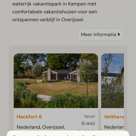
waterrijk vakantiepark in Kampen met
comfortabele vakantiehuizen voor een
ontspannen verblijf in Overijssel.
Meer informatie
Hackfort 6
Vanaf
Velthorst 4
€ 442
Nederland, Overijssel,
Nederland, Ove
€ 382
Kampen
Kampen