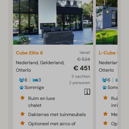
Cube Elite 6
Vanaf
L-Cube 6
€ 524
Nederland, Gelderland,
Nederland, Ge
€ 451
Otterlo
Otterlo
3 nachten
6
3
6
3
2 personen
Sommige
Sommige
Ruim en luxe
Ruime e
chalet
inrichti
Dakterras met tuinmeubels
Met sfe
Optioneel met airco of
Optione