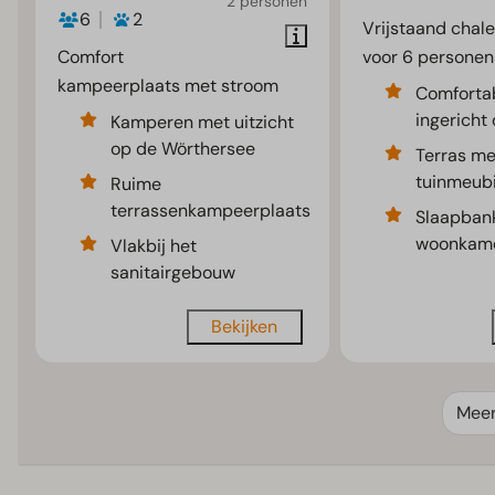
2 personen
6
2
Vrijstaand chale
Comfort
voor 6 personen
kampeerplaats met stroom
Comforta
ingericht 
Kamperen met uitzicht
op de Wörthersee
Terras me
tuinmeubi
Ruime
terrassenkampeerplaats
Slaapbank
woonkam
Vlakbij het
sanitairgebouw
Bekijken
Mee