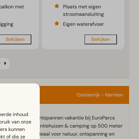
 balkon met
Plaats met eigen
stroomaansluiting
igging
Eigen waterafvoer
Bekijken
Bekijken
r
Oostenrijk - Kärnten
eerde inhoud
Geniet van een ontspannen vakantie bij EuroParcs
bruik van onze
Wörthersee: vakantiehuizen & camping op 500 meter
ners kunnen
van het meer - ideaal voor natuur, ontspanning en
t of die ze