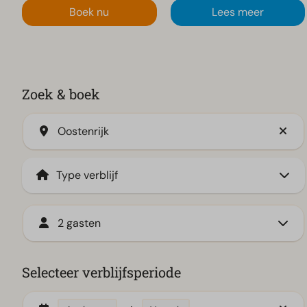
Boek nu
Lees meer
Zoek & boek
Oostenrijk
2 gasten
Selecteer verblijfsperiode