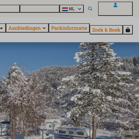
en vragen
Ontdek EuroParcs
NL
Mijn EuroParcs
Aanbiedingen
Parkinformatie
Zoek & Boek