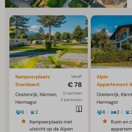
Kampeerplaats
Vanaf
Alpin
€ 78
Standaard
Appartement 4
3 nachten
Oostenrijk, Kärnten,
Oostenrijk, Kärn
2 personen
Hermagor
Hermagor
6
2
6
2
Kampeerplaats met
Ruim en 
uitzicht op de Alpen
appartem