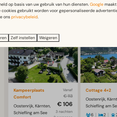
eld op basis van uw gebruik van hun diensten.
Google
maakt 
e cookies gebruikt worden voor gepersonaliseerde advertentie
ie ons
privacybeleid
.
eren
Zelf instellen
Weigeren
Kampeerplaats
Vanaf
Cottage 4+2
€ 113
Comfort
Oostenrijk, Kärn
€ 106
Oostenrijk, Kärnten,
Schiefling am S
3 nachten
Schiefling am See
6
2