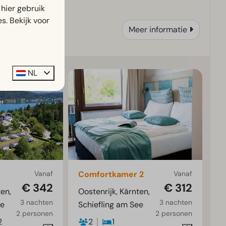
waterpret!
hier gebruik
s. Bekijk voor
Meer informatie
NL
Vanaf
Comfortkamer 2
Vanaf
€ 342
€ 312
ten,
Oostenrijk, Kärnten,
3 nachten
3 nachten
ee
Schiefling am See
2 personen
2 personen
2
2
1