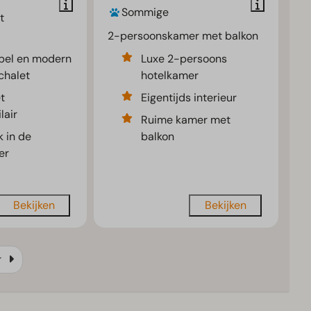
Sommige
t
2-persoonskamer met balkon
bel en modern
Luxe 2-persoons
chalet
hotelkamer
t
Eigentijds interieur
lair
Ruime kamer met
 in de
balkon
er
Bekijken
Bekijken
r