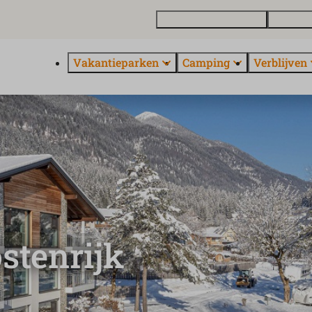
Vakantiewoning kopen
Contact 
Vakantieparken
Camping
Verblijven
stenrijk