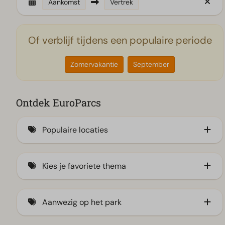
Aankomst
Vertrek
Of verblijf tijdens een populaire periode
Zomervakantie
September
Ontdek EuroParcs
Populaire locaties
Aan het IJsselmeer
Kies je favoriete thema
Veluwe
Aan de kust
Familie (18)
Aanwezig op het park
Waddeneilanden
Stad