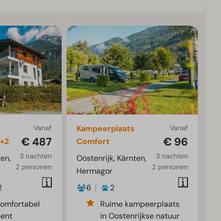
Vanaf
Kampeerplaats
Vanaf
€ 487
€ 96
+2
Comfort
3 nachten
3 nachten
ten,
Oostenrijk, Kärnten,
2 personen
2 personen
Hermagor
2
6
2
comfortabel
Ruime kampeerplaats
ent
in Oostenrijkse natuur