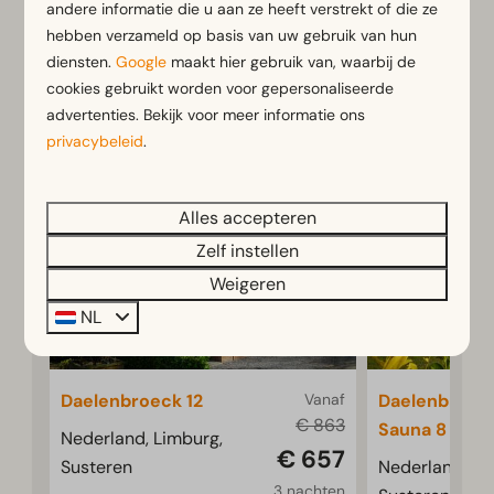
andere informatie die u aan ze heeft verstrekt of die ze
✓Diverse accommodaties ✓Vakantiepark ✓Voor
hebben verzameld op basis van uw gebruik van hun
het hele gezin
diensten.
Google
maakt hier gebruik van, waarbij de
cookies gebruikt worden voor gepersonaliseerde
Meer informatie
advertenties. Bekijk voor meer informatie ons
privacybeleid
.
Alles accepteren
Zelf instellen
Weigeren
NL
Daelenbroeck 12
Vanaf
Daelenbroeck
€ 863
Sauna 8
Nederland, Limburg,
€ 657
Susteren
Nederland, Li
3 nachten