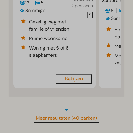
Susteren
12
5
2 personen
Sommige
8
4
Sommige
Gezellig weg met
familie of vrienden
Elke sla
badkame
Ruime woonkamer
Met trad
Woning met 5 of 6
slaapkamers
Moderne
keuken
Bekijken
Meer resultaten (40 parken)