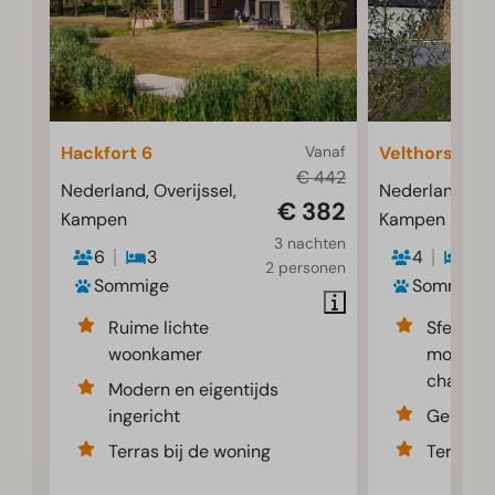
Hackfort 6
Vanaf
Velthorst 4
€ 442
Nederland, Overijssel,
Nederland, Ove
€ 382
Kampen
Kampen
3 nachten
6
3
4
2
2 personen
Sommige
Sommige
Ruime lichte
Sfeervol
woonkamer
modern 
chalet
Modern en eigentijds
ingericht
Gelegen
Terras bij de woning
Terras b