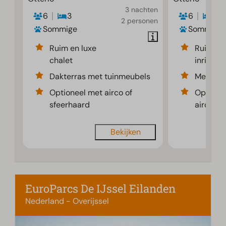
3 nachten
6
3
6
3
2 personen
Sommige
Sommige
Ruim en luxe
Ruime e
chalet
inrichti
Dakterras met tuinmeubels
Met sfe
Optioneel met airco of
Optione
sfeerhaard
airco
Bekijken
EuroParcs De IJssel Eilanden
Nederland - Overijssel