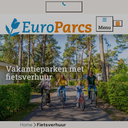
Contact en vragen
Menu
Vakantieparken met
fietsverhuur
Home
Fietsverhuur