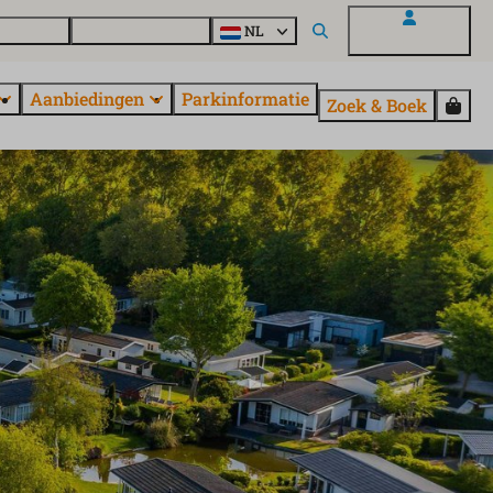
en vragen
Ontdek EuroParcs
NL
Mijn EuroParcs
Aanbiedingen
Parkinformatie
Zoek & Boek