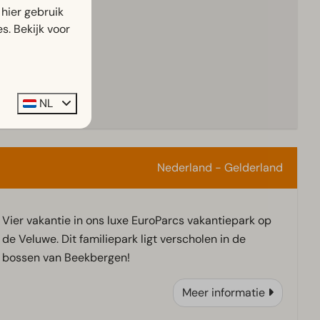
hier gebruik
a in de tuin
s. Bekijk voor
n met uitzicht
ter
Bekijken
NL
Nederland - Gelderland
Vier vakantie in ons luxe EuroParcs vakantiepark op
de Veluwe. Dit familiepark ligt verscholen in de
bossen van Beekbergen!
Meer informatie