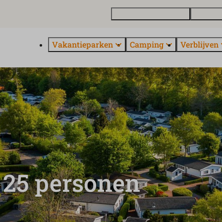
Vakantiewoning kopen
Contact 
Vakantieparken
Camping
Verblijven
 25 personen