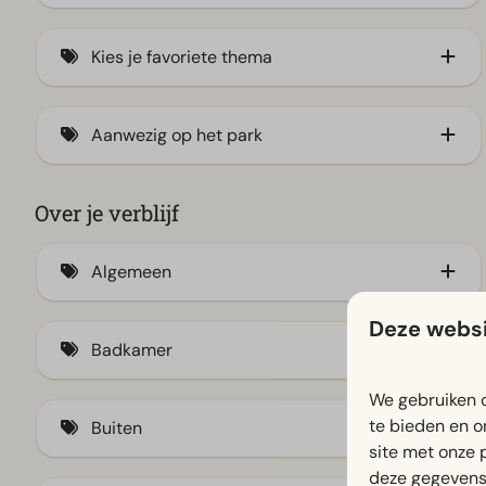
Aan het IJsselmeer
Kies je favoriete thema
Veluwe (2)
Aan de kust
Familie (3)
Aanwezig op het park
Waddeneilanden
Stad
Aan de zee
Natuur (3)
Animatieprogramma (3)
Over je verblijf
Aan het veluwemeer
Water (1)
Buitenzwembad / Spraypark
Algemeen
Achterhoek
Binnenzwembad (3)
Amsterdam
Bootverhuur
Deze websi
Airco
Badkamer
Efteling
Bowlingbanen
Horren
Medemblik
Restaurant (2)
We gebruiken c
Sfeerhaard
Ligbad
te bieden en o
Buiten
Rotterdam
Indoor speeltuin (1)
site met onze 
Texel
Jachthaven
deze gegevens 