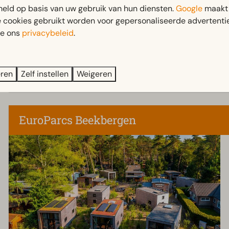
eld op basis van uw gebruik van hun diensten.
Google
maakt 
Privé saun
e cookies gebruikt worden voor gepersonaliseerde advertentie
Ruime tui
ie ons
privacybeleid
.
op het wa
eren
Zelf instellen
Weigeren
EuroParcs Beekbergen