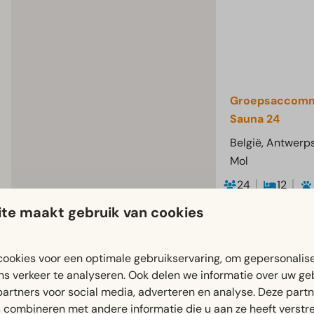
Groepsaccomm
Sauna 24
België, Antwerp
Mol
24
12
Vrijstaande
te maakt gebruik van cookies
groepsaccommod
slaapkamers, 8
ookies voor een optimale gebruikservaring, om gepersonalis
2 fietsenbergin
ns verkeer te analyseren. Ook delen we informatie over uw ge
Moderne 
partners voor social media, adverteren en analyse. Deze part
groepsac
combineren met andere informatie die u aan ze heeft verstrek