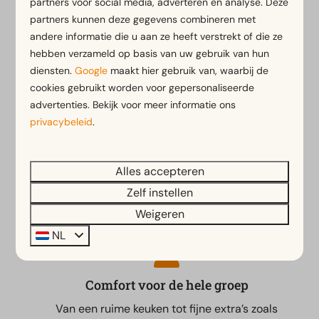
onze ruime accommodaties
partners voor social media, adverteren en analyse. Deze
partners kunnen deze gegevens combineren met
andere informatie die u aan ze heeft verstrekt of die ze
Met 20 personen op pad? Dan wil je vooral één ding:
hebben verzameld op basis van uw gebruik van hun
ruimte om samen te zijn zonder elkaar in de weg te
diensten.
Google
maakt hier gebruik van, waarbij de
lopen. Bij EuroParcs verblijf je in ruime
cookies gebruikt worden voor gepersonaliseerde
accommodaties in Nederland en België, met plek
advertenties. Bekijk voor meer informatie ons
voor iedereen. Denk aan meerdere badkamers, een
privacybeleid
.
grote eettafel en een terras waar je met z’n allen de
dag afsluit. Of je nu kiest voor één groot huis of
meerdere woningen naast elkaar, het draait om
Alles accepteren
samen genieten op jullie manier.
Zelf instellen
Weigeren
NL
Comfort voor de hele groep
Van een ruime keuken tot fijne extra’s zoals