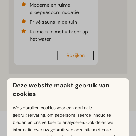
Moderne en ruime
groepsaccommodatie
Privé sauna in de tuin
Ruime tuin met uitzicht op
het water
Bekijken
Deze website maakt gebruik van
cookies
Meer resultaten (2 parken)
We gebruiken cookies voor een optimale
gebruikservaring, om gepersonaliseerde inhoud te
bieden en ons verkeer te analyseren. Ook delen we
Samen vakantie vieren in
informatie over uw gebruik van onze site met onze