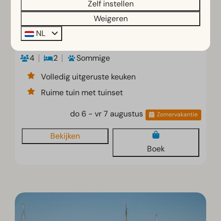
Zelf instellen
Comfort 4 personen
€ 798
Weigeren
Nederland, Noord-Holland, Egmond aan
NL
den Hoef
4
2
Sommige
Volledig uitgeruste keuken
Ruime tuin met tuinset
do 6 - vr 7 augustus
Zomervakantie
Bekijken
Boek