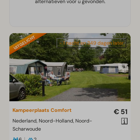
alternatieven voor u gevonden.
UITGELICHT
- 1 nacht en 349 dagen later
Kampeerplaats Comfort
€ 51
Nederland, Noord-Holland, Noord-
Scharwoude
6
2