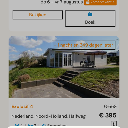
do 6 - vr 7 augustus
Zomervakantie
Bekijken
Boek
- 1 nacht en 349 dagen later
Exclusif 4
€ 553
€ 395
Nederland, Noord-Holland, Halfweg
4
2
Sommige