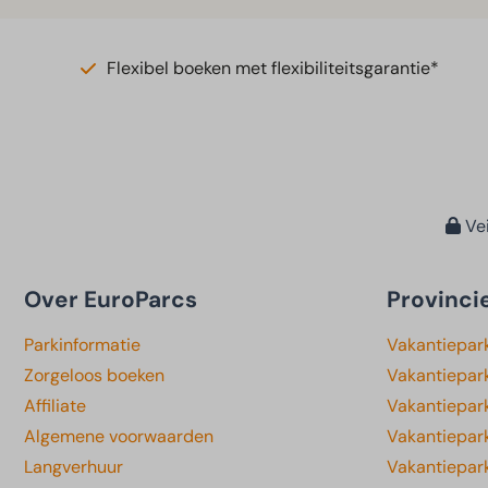
Flexibel boeken met flexibiliteitsgarantie*
Vei
Over EuroParcs
Provinci
Parkinformatie
Vakantiepar
Zorgeloos boeken
Vakantiepar
Affiliate
Vakantiepark
Algemene voorwaarden
Vakantiepar
Langverhuur
Vakantiepar