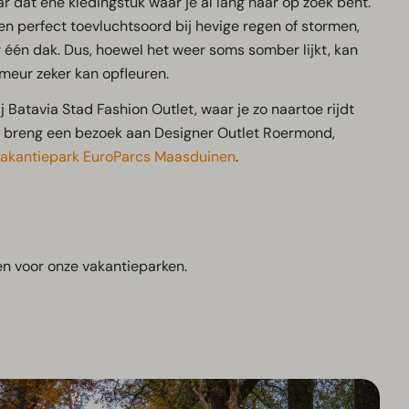
ar dat ene kledingstuk waar je al lang naar op zoek bent.
n perfect toevluchtsoord bij hevige regen of stormen,
r één dak. Dus, hoewel het weer soms somber lijkt, kan
umeur zeker kan opfleuren.
j Batavia Stad Fashion Outlet, waar je zo naartoe rijdt
f breng een bezoek aan Designer Outlet Roermond,
akantiepark EuroParcs Maasduinen
.
en voor onze vakantieparken.