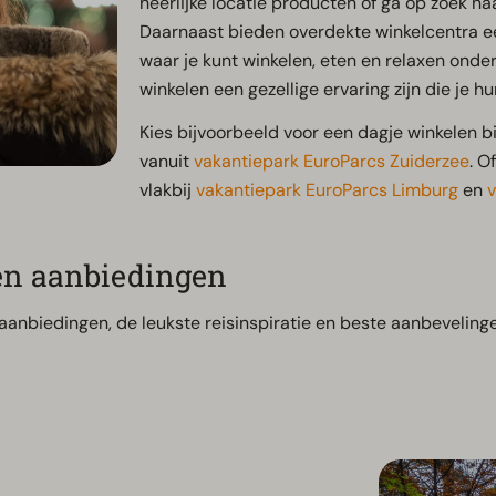
heerlijke locatie producten of ga op zoek na
Daarnaast bieden overdekte winkelcentra ee
waar je kunt winkelen, eten en relaxen onde
winkelen een gezellige ervaring zijn die je h
Kies bijvoorbeeld voor een dagje winkelen bi
vanuit
vakantiepark EuroParcs Zuiderzee
. O
vlakbij
vakantiepark EuroParcs Limburg
en
v
 en aanbiedingen
aanbiedingen, de leukste reisinspiratie en beste aanbeveling