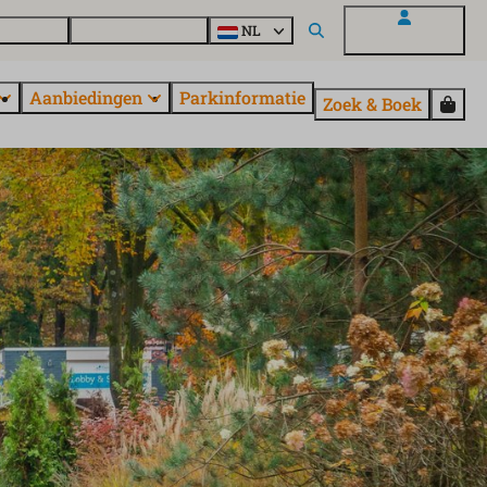
en vragen
Ontdek EuroParcs
NL
Mijn EuroParcs
Aanbiedingen
Parkinformatie
Zoek & Boek