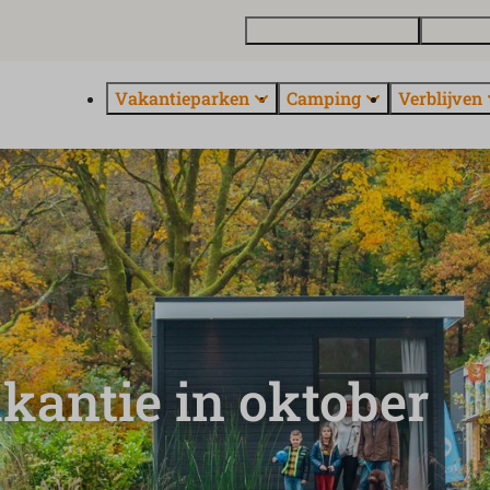
Vakantiewoning kopen
Contact 
Vakantieparken
Camping
Verblijven
akantie in oktober