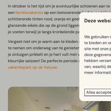
In oktober is het tijd om je avontuurlijke schoenen aan t
een
familievakantie
op een betoverende herfstwandeling 
schitterende tinten rood, oranje en geel veranderen, kun
Deze websi
glanzende eikels die op de grond liggen. Luister naar he
je voeten terwijl je langs kronkelende paden loopt.
We gebruiken c
Vergeet niet om je warm aan te kleden en je favoriete
te bieden en o
te nemen om onderweg van te genieten. Een herfstwandel
site met onze 
je zintuigen prikkelt en je hart vult met verwondering ov
deze gegevens 
hebben verzam
kleurrijke seizoen! De perfecte periode om bijvoorbeeld 
van, waarbij d
vakantiepark op de Veluwe.
meer informat
Alles accept