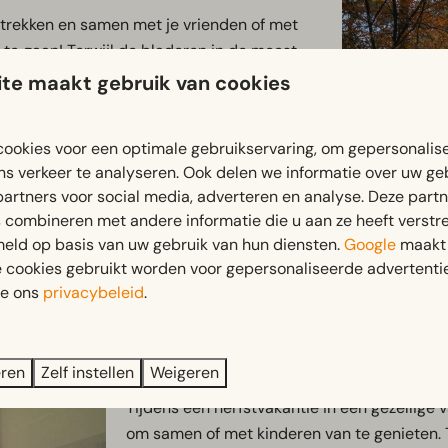
e trekken en samen met je vrienden of met
te gaan! Terwijl de bladeren in de meest
 je op zoek gaan naar verstopte kastanjes en
te maakt gebruik van cookies
t knisperende geluid van de bladeren onder
ookies voor een optimale gebruikservaring, om gepersonalis
 thermoskan met warme chocolademelk mee
ns verkeer te analyseren. Ook delen we informatie over uw ge
ing in oktober is een magisch avontuur dat
partners voor social media, adverteren en analyse. Deze part
er de schoonheid van de natuur in dit
combineren met andere informatie die u aan ze heeft verstrek
eld op basis van uw gebruik van hun diensten.
Google
maakt 
te kiezen voor een
vakantie op een
e cookies gebruikt worden voor gepersonaliseerde advertentie
ie ons
privacybeleid
.
4. Samen bakken
eren
Zelf instellen
Weigeren
Tijdens een herfstvakantie in een gezellige v
om samen of met kinderen van te genieten. 