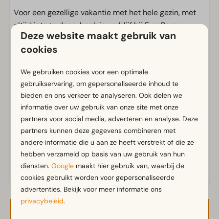
Voor een gezellige vakantie met het hele gezin, met
altijd iets te doen, boek je verblijf bij EuroParcs
Deze website maakt gebruik van
Zuiderzee!
cookies
Voorzieningen
We gebruiken cookies voor een optimale
Kampeerplaats
gebruikservaring, om gepersonaliseerde inhoud te
bieden en ons verkeer te analyseren. Ook delen we
CAI Aansluiting
informatie over uw gebruik van onze site met onze
Eigen waterafvoer
partners voor social media, adverteren en analyse. Deze
Eigen watertappunt
partners kunnen deze gegevens combineren met
Elektra in ampere: 16
andere informatie die u aan ze heeft verstrekt of die ze
Parkeergelegenheid nabij de plaats
hebben verzameld op basis van uw gebruik van hun
diensten.
Google
maakt hier gebruik van, waarbij de
cookies gebruikt worden voor gepersonaliseerde
advertenties. Bekijk voor meer informatie ons
privacybeleid
.