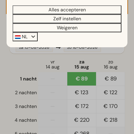
Beschikbaarheid en prijs
Alles accepteren
Zelf instellen
2 gasten
Weigeren
NL
za
15-08-2026
zo
16-08-2026
vr
za
zo
14 aug
15 aug
16 aug
—
€ 89
€ 89
1 nacht
—
€ 123
€ 122
2 nachten
—
€ 172
€ 170
3 nachten
—
€ 220
€ 218
4 nachten
—
€ 268
—
5 nachten