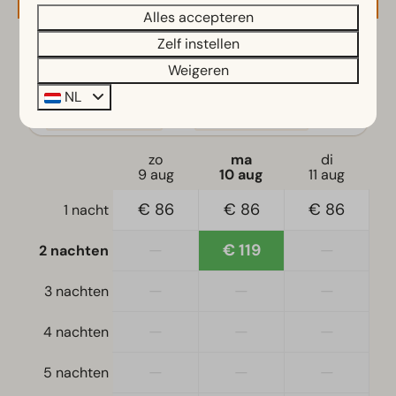
Alles accepteren
Zelf instellen
2 gasten
Weigeren
NL
ma
10-08-2026
wo
12-08-2026
zo
ma
di
9 aug
10 aug
11 aug
€ 86
€ 86
€ 86
1 nacht
—
€ 119
—
2 nachten
—
—
—
3 nachten
—
—
—
4 nachten
—
—
—
5 nachten