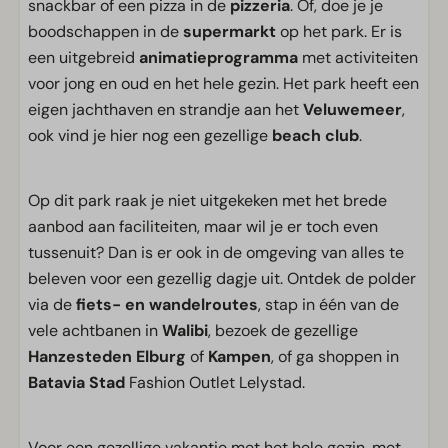
snackbar of een pizza in de
pizzeria
. Of, doe je je
boodschappen in de
supermarkt
op het park. Er is
een uitgebreid
animatieprogramma
met activiteiten
voor jong en oud en het hele gezin. Het park heeft een
eigen jachthaven en strandje aan het
Veluwemeer
,
ook vind je hier nog een gezellige
beach club
.
Op dit park raak je niet uitgekeken met het brede
aanbod aan faciliteiten, maar wil je er toch even
tussenuit? Dan is er ook in de omgeving van alles te
beleven voor een gezellig dagje uit. Ontdek de polder
via de
fiets- en wandelroutes
, stap in één van de
vele achtbanen in
Walibi
, bezoek de gezellige
Hanzesteden
Elburg
of
Kampen
, of ga shoppen in
Batavia Stad
Fashion Outlet Lelystad.
Voor een gezellige vakantie met het hele gezin, met