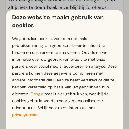
altijd iets te doen, boek je verblijf bij EuroParcs
Zuiderzee!
Deze website maakt gebruik van
cookies
Voorzieningen
We gebruiken cookies voor een optimale
Kampeerplaats
gebruikservaring, om gepersonaliseerde inhoud te
CAI Aansluiting
bieden en ons verkeer te analyseren. Ook delen we
Eigen waterafvoer
informatie over uw gebruik van onze site met onze
Eigen watertappunt
partners voor social media, adverteren en analyse. Deze
Elektra in ampere: 10
partners kunnen deze gegevens combineren met
Parkeergelegenheid nabij de plaats
andere informatie die u aan ze heeft verstrekt of die ze
hebben verzameld op basis van uw gebruik van hun
diensten.
Google
maakt hier gebruik van, waarbij de
cookies gebruikt worden voor gepersonaliseerde
advertenties. Bekijk voor meer informatie ons
privacybeleid
.
Beschikbaarheid en prijs