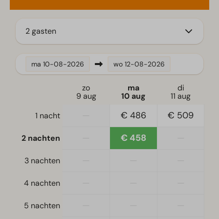
Vaatwasser(s)
Waterkoker
2 gasten
Ligging
ma
10-08-2026
wo
12-08-2026
Vrijstaand
zo
ma
di
Slaapkamer
9 aug
10 aug
11 aug
Eenpersoonsbed(den): 4
—
€ 486
€ 509
1 nacht
Eenpersoonsdekbedden en kussens
Slaapkamer(s) beneden: 2
—
€ 458
—
2 nachten
Toegankelijkheid
—
—
—
3 nachten
Gelijkvloers
—
—
—
4 nachten
Woonkamer
—
—
—
5 nachten
Televisie