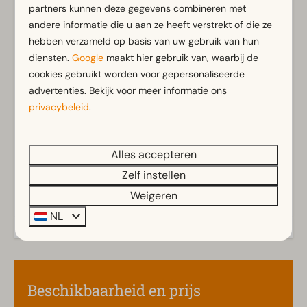
partners kunnen deze gegevens combineren met
Badkamer
andere informatie die u aan ze heeft verstrekt of die ze
hebben verzameld op basis van uw gebruik van hun
Badkamer(s) beneden: 1
diensten.
Google
maakt hier gebruik van, waarbij de
Douche(cabine)
cookies gebruikt worden voor gepersonaliseerde
Toilet(ten) in badkamer(s): 1
advertenties. Bekijk voor meer informatie ons
Toon meer ↓
privacybeleid
.
Buiten
Berging
Alles accepteren
Parasol
Zelf instellen
Terras
Tuin
Weigeren
Tuinset
NL
Keuken
Ingerichte keuken
Beschikbaarheid en prijs
Combimagnetron
Koelkast