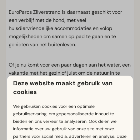
EuroParcs Zilverstrand is daarnaast geschikt voor
een verblijf met de hond, met veel
huisdiervriendelijke accommodaties en volop
mogelijkheden om samen op pad te gaan en te
genieten van het buitenleven.
Of je nu komt voor een paar dagen aan het water, een
vakantie met het gezin of juist om de natuur in te
trekken, hier ervaar je de Kempen op een
Deze website maakt gebruik van
ontspannen en toegankelijke manier
.
cookies
We gebruiken cookies voor een optimale
Voorzieningen
gebruikservaring, om gepersonaliseerde inhoud te
bieden en ons verkeer te analyseren. Ook delen we
Algemeen
informatie over uw gebruik van onze site met onze
Gratis Wifi
partners voor social media, adverteren en analyse. Deze