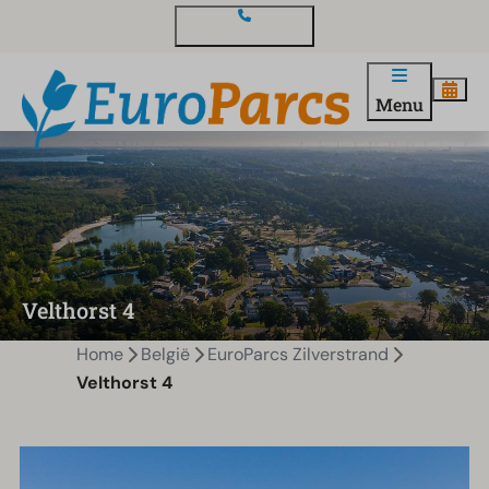
Contact en vragen
Menu
Velthorst 4
Home
België
EuroParcs Zilverstrand
Velthorst 4