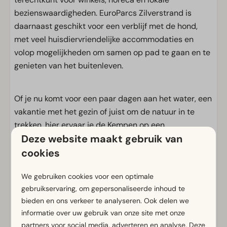
bezienswaardigheden. EuroParcs Zilverstrand is
daarnaast geschikt voor een verblijf met de hond,
met veel huisdiervriendelijke accommodaties en
volop mogelijkheden om samen op pad te gaan en te
genieten van het buitenleven.
Of je nu komt voor een paar dagen aan het water, een
vakantie met het gezin of juist om de natuur in te
trekken, hier ervaar je de Kempen op een
Deze website maakt gebruik van
ontspannen en toegankelijke manier
.
cookies
Voorzieningen
We gebruiken cookies voor een optimale
gebruikservaring, om gepersonaliseerde inhoud te
Algemeen
bieden en ons verkeer te analyseren. Ook delen we
Rookvrij
informatie over uw gebruik van onze site met onze
Gratis Wifi
partners voor social media, adverteren en analyse. Deze