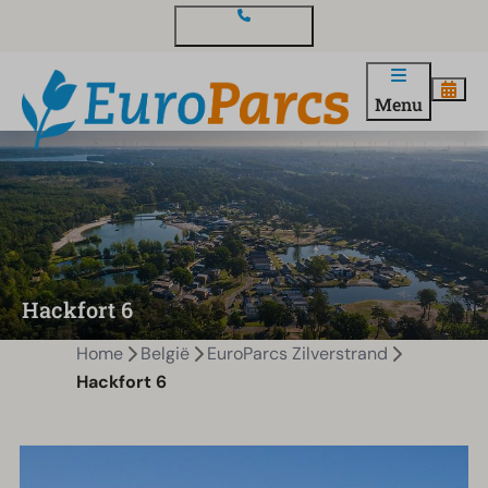
Contact en vragen
Menu
Hackfort 6
Home
België
EuroParcs Zilverstrand
Hackfort 6