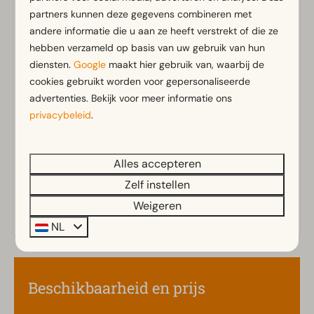
partners kunnen deze gegevens combineren met
Parkeergelegenheid nabij vakantieverblijf
andere informatie die u aan ze heeft verstrekt of die ze
hebben verzameld op basis van uw gebruik van hun
Badkamer
diensten.
Google
maakt hier gebruik van, waarbij de
Aparte toiletten: 1
cookies gebruikt worden voor gepersonaliseerde
Badkamer(s) beneden: 1
Toon meer ↓
advertenties. Bekijk voor meer informatie ons
Douche(cabine)
privacybeleid
.
Buiten
Alles accepteren
Steiger
Zelf instellen
Terras
Weigeren
Tuin
Tuinset
NL
Keuken
Beschikbaarheid en prijs
Ingerichte keuken
Combimagnetron