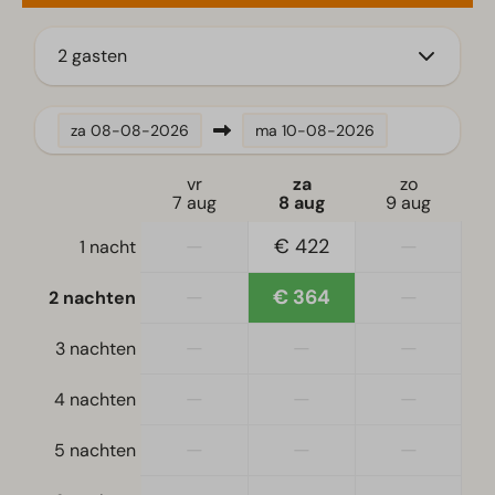
Koelkast met vriesvak
Vaatwasser(s)
2 gasten
Waterkoker
Ligging
za
08-08-2026
ma
10-08-2026
Vrijstaand
vr
za
zo
7 aug
8 aug
9 aug
Slaapkamer
—
€ 422
—
1 nacht
Eenpersoonsbed(den): 4
Eenpersoonsdekbedden en kussens
—
€ 364
—
2 nachten
Slaapkamer(s) beneden: 3
Tweepersoonsbed(den): 1
—
—
—
3 nachten
—
—
—
Toegankelijkheid
4 nachten
Gelijkvloers
—
—
—
5 nachten
Woonkamer