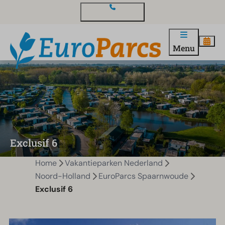
Contact en vragen
Menu
Exclusif 6
Home
Vakantieparken Nederland
Noord-Holland
EuroParcs Spaarnwoude
Exclusif 6