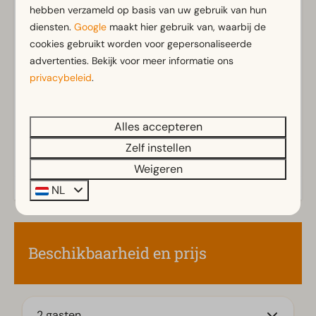
hebben verzameld op basis van uw gebruik van hun
diensten.
Google
maakt hier gebruik van, waarbij de
Badkamer
cookies gebruikt worden voor gepersonaliseerde
Badkamer(s) beneden: 1
Toon meer ↓
advertenties. Bekijk voor meer informatie ons
Douche(cabine)
privacybeleid
.
Toilet(ten) in badkamer(s): 1
Alles accepteren
Buiten
Zelf instellen
Berging
Weigeren
Parasol
Terras
NL
Tuin
Tuinset
Beschikbaarheid en prijs
Keuken
Combimagnetron
Ingerichte keuken
2 gasten