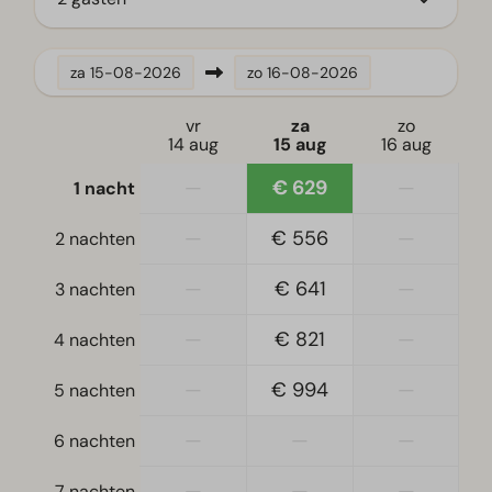
Koelvriescombinatie(s)
Vaatwasser(s)
Waterkoker
za
15-08-2026
zo
16-08-2026
Ligging
vr
za
zo
14 aug
15 aug
16 aug
Vrijstaand
—
€ 629
—
1 nacht
Slaapkamer
—
€ 556
—
2 nachten
Eenpersoonsbed(den): 4
Eenpersoonsdekbedden en kussens
—
€ 641
—
3 nachten
Slaapkamer(s) beneden: 2
—
€ 821
—
4 nachten
Stapelbed(den): 1
—
€ 994
—
5 nachten
Toegankelijkheid
Gelijkvloers
—
—
—
6 nachten
—
—
—
Woonkamer
7 nachten