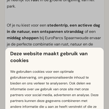
park.
Of je nu kiest voor een
stedentrip, een actieve dag
in de natuur, een ontspannen stranddag
of een
middag shoppen
bij EuroParcs Spaarnwoude ervaar
je de perfecte combinatie van rust, natuur en de
levendigheid van de stad.
Deze website maakt gebruik van
cookies
Voorzieningen
We gebruiken cookies voor een optimale
gebruikservaring, om gepersonaliseerde inhoud te
Algemeen
bieden en ons verkeer te analyseren. Ook delen we
Rookvrij
informatie over uw gebruik van onze site met onze
partners voor social media, adverteren en analyse. Deze
Gratis Wifi
partners kunnen deze gegevens combineren met
Parkeergelegenheid nabij vakantieverblijf
andere informatie die u aan ze heeft verstrekt of die ze
Vuurwerkvrij