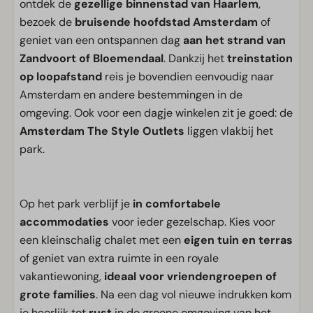
ontdek de
gezellige binnenstad van Haarlem
,
bezoek de
bruisende hoofdstad Amsterdam
of
geniet van een ontspannen dag
aan het strand van
Zandvoort of Bloemendaal
. Dankzij het
treinstation
op loopafstand
reis je bovendien eenvoudig naar
Amsterdam en andere bestemmingen in de
omgeving. Ook voor een dagje winkelen zit je goed: de
Amsterdam The Style Outlets
liggen vlakbij het
park.
Op het park verblijf je
in comfortabele
accommodaties
voor ieder gezelschap. Kies voor
een kleinschalig chalet met een
eigen tuin en terras
of geniet van extra ruimte in een royale
vakantiewoning,
ideaal voor vriendengroepen of
grote families
. Na een dag vol nieuwe indrukken kom
je heerlijk tot
rust
in de groene omgeving van het