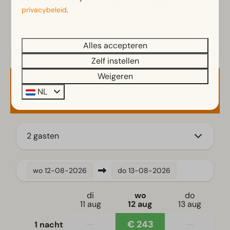
Terras
privacybeleid
.
Tuin
Tuinset
Alles accepteren
Keuken
Zelf instellen
Koelkast
Weigeren
Beschikbaarheid en prijs
Nespresso apparaat
NL
Waterkoker
Slaapkamer
2 gasten
Tweepersoonsbed(den): 1
wo
12-08-2026
do
13-08-2026
Toegankelijkheid
Gelijkvloers
di
wo
do
11 aug
12 aug
13 aug
Woonkamer
—
€ 243
—
1 nacht