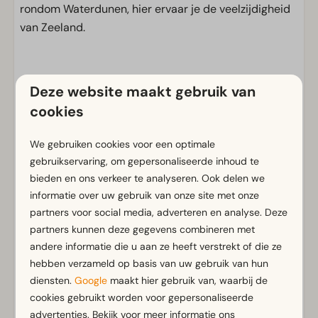
rondom Waterdunen, hier ervaar je de veelzijdigheid
van Zeeland.
Voorzieningen
Deze website maakt gebruik van
Algemeen
cookies
Airco
We gebruiken cookies voor een optimale
Rookvrij
gebruikservaring, om gepersonaliseerde inhoud te
Gratis Wifi
bieden en ons verkeer te analyseren. Ook delen we
Parkeergelegenheid nabij vakantieverblijf
informatie over uw gebruik van onze site met onze
partners voor social media, adverteren en analyse. Deze
Badkamer
partners kunnen deze gegevens combineren met
Badkamer(s) beneden: 1
andere informatie die u aan ze heeft verstrekt of die ze
Toon meer ↓
hebben verzameld op basis van uw gebruik van hun
diensten.
Google
maakt hier gebruik van, waarbij de
Buiten
cookies gebruikt worden voor gepersonaliseerde
Parasol
advertenties. Bekijk voor meer informatie ons