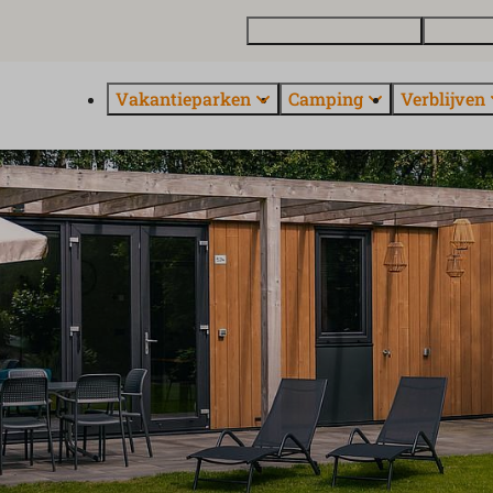
Vakantiewoning kopen
Contact 
Vakantieparken
Camping
Verblijven