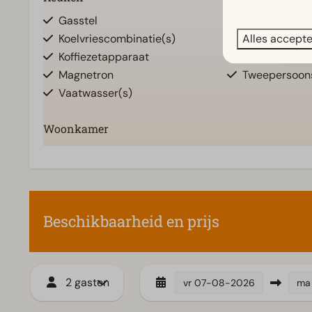
Gasstel
Slaapkamer(s)
Alles accept
Koelvriescombinatie(s)
Slaapkamer(s
Toon
Koffiezetapparaat
Slaapzolder
Magnetron
Tweepersoons
Vaatwasser(s)
Woonkamer
Televisie
Beschikbaarheid en prijs
2 gasten
vr
07-08-2026
ma