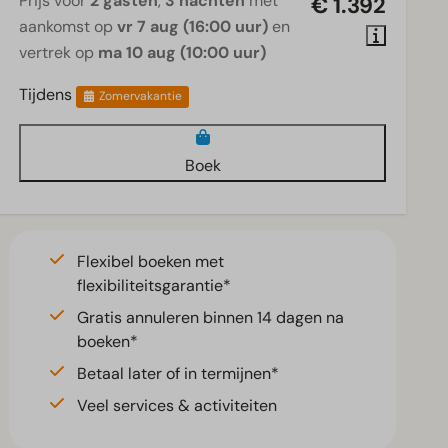
Prijs voor
2 gasten
,
3 nachten
met
€ 1.392
aankomst op
vr 7 aug (16:00 uur)
en
vertrek op
ma 10 aug (10:00 uur)
Tijdens
Zomervakantie
Boek
Flexibel boeken met
flexibiliteitsgarantie*
Gratis annuleren binnen 14 dagen na
boeken*
Betaal later of in termijnen*
Veel services & activiteiten