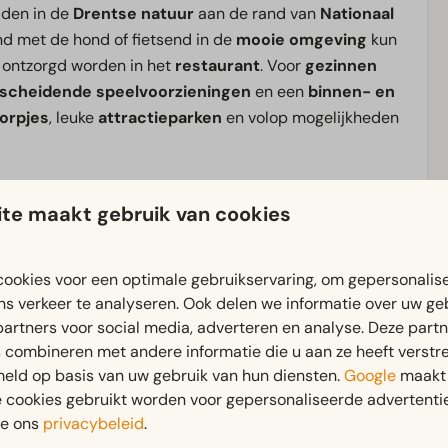
dden in de
Drentse natuur
aan de rand van
Nationaal
 met de hond of fietsend in de
mooie omgeving
kun
ontzorgd worden in het
restaurant
. Voor
gezinnen
scheidende speelvoorzieningen
en een
binnen- en
orpjes
, leuke
attractieparken
en volop mogelijkheden
indeloos te
wandelen
of simpelweg te
ontspannen
,
te maakt gebruik van cookies
ookies voor een optimale gebruikservaring, om gepersonalis
ns verkeer te analyseren. Ook delen we informatie over uw ge
Buiten
partners voor social media, adverteren en analyse. Deze part
en: 2
Terras
combineren met andere informatie die u aan ze heeft verstrek
beneden: 2
Tuinset
eld op basis van uw gebruik van hun diensten.
Google
maakt 
e
e cookies gebruikt worden voor gepersonaliseerde advertentie
ie ons
privacybeleid
.
Toegankelijkheid