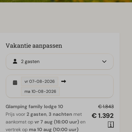
Vakantie aanpassen
2 gasten
vr
07-08-2026
ma
10-08-2026
Glamping family lodge 10
€ 1.843
Prijs voor
2 gasten
,
3 nachten
met
€ 1.392
aankomst op
vr 7 aug (16:00 uur)
en
vertrek op
ma 10 aug (10:00 uur)