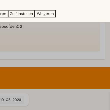
 boven: 1
Gelijkvloers
eren
Zelf instellen
Weigeren
) beneden: 4
 meer ↓
bed(den): 2
10-08-2026