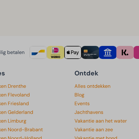
lig betalen
es
Ontdek
ken Drenthe
Alles ontdekken
ken Flevoland
Blog
en Friesland
Events
ken Gelderland
Jachthavens
ken Limburg
Vakantie aan het water
ken Noord-Brabant
Vakantie aan zee
ken Noord-Holland
Vakantie met hond