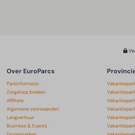
Vei
Over EuroParcs
Provinci
Parkinformatie
Vakantiepar
Zorgeloos boeken
Vakantiepar
Affiliate
Vakantiepark
Algemene voorwaarden
Vakantiepar
Langverhuur
Vakantiepar
Business & Events
Vakantiepar
Droomparken
Vakantiepar