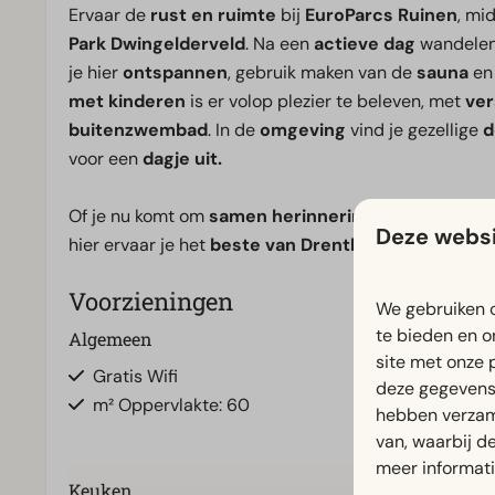
Ervaar de
rust en ruimte
bij
EuroParcs Ruinen
, mi
Park Dwingelderveld
. Na een
actieve dag
wandelend
je hier
ontspannen
, gebruik maken van de
sauna
en 
met kinderen
is er volop plezier te beleven, met
ver
buitenzwembad
. In de
omgeving
vind je gezellige
d
voor een
dagje uit.
Of je nu komt om
samen herinneringen
te maken, e
Deze websi
hier ervaar je het
beste van Drenthe
.
Voorzieningen
We gebruiken c
te bieden en o
Algemeen
Badkamer
site met onze 
Gratis Wifi
Aparte toilett
deze gegevens 
m² Oppervlakte: 60
Badkamer(s) 
hebben verzam
Inloopdouch
van, waarbij d
meer informat
Keuken
Slaapkamer