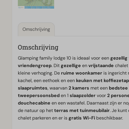
Omschrijving
Omschrijving
Glamping family lodge 10 is ideaal voor een
gezelli
vriendengroep
. Dit
gezellige
en
vrijstaande
chalet
kleine verhoging. De
ruime woonkamer
is ingericht
kachel, een eethoek en een
keuken met koffiezetap
slaapruimtes
, waarvan
2 kamers
met een
bedstee
tweepersoonsbed
en 1
slaapzolder
voor
2 person
douchecabine
en een wastafel. Daarnaast zijn er n
de natuur op het
terras met tuinmeubilair
. Je kunt
chalet parkeren en er is
gratis Wi-Fi
beschikbaar.