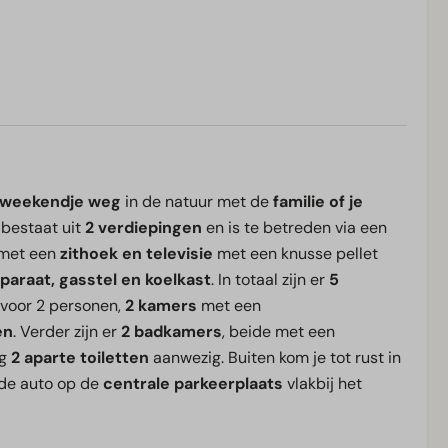
g weekendje weg
in de natuur met de
familie of je
 bestaat uit
2 verdiepingen
en is te betreden via een
 met een
zithoek en televisie
met een knusse pellet
paraat, gasstel en koelkast
. In totaal zijn er
5
voor 2 personen,
2 kamers
met een
en
. Verder zijn er
2 badkamers
, beide met een
og
2 aparte toiletten
aanwezig. Buiten kom je tot rust in
 de auto op de
centrale parkeerplaats
vlakbij het