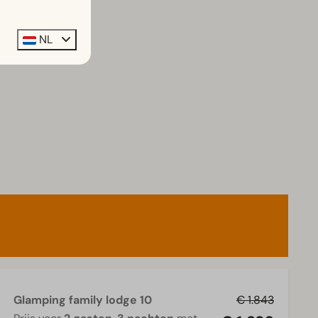
NL
Glamping family lodge 10
€ 1.843