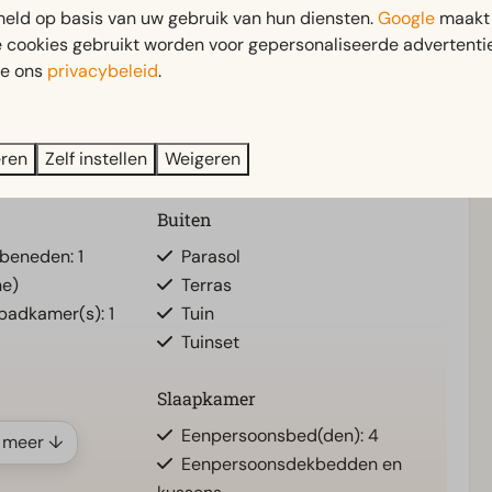
eld op basis van uw gebruik van hun diensten.
Google
maakt 
e cookies gebruikt worden voor gepersonaliseerde advertentie
nen verblijf aan de kust, hier beleef je de Zuid-
ie ons
privacybeleid
.
eren
Zelf instellen
Weigeren
Buiten
beneden: 1
Parasol
ne)
Terras
 badkamer(s): 1
Tuin
Tuinset
Slaapkamer
Eenpersoonsbed(den): 4
 meer ↓
Eenpersoonsdekbedden en