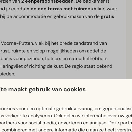
oorzien van
2 eenpersoonsbedden
. De badkamer is
ind je een
tuin en een terras met tuinmeubilair
, waar
bij de accommodatie en gebruikmaken van de
gratis
 Voorne-Putten, vlak bij het brede zandstrand van
t rust, ruimte en volop mogelijkheden om actief de
basis voor gezinnen, fietsers en natuurliefhebbers.
t Haringvliet of richting de kust. De regio staat bekend
ebieden.
te maakt gebruik van cookies
p korte afstand. Hier geniet je van brede stranden,
 het park zelf vind je de grote indoorspeeltuin
en vermaken, ongeacht het weer. Ook voor een verblijf
ookies voor een optimale gebruikservaring, om gepersonalis
ns verkeer te analyseren. Ook delen we informatie over uw ge
 mogelijkheden om samen de natuur en kust te
partners voor social media, adverteren en analyse. Deze part
natie van rust, strand en bereikbaarheid. Binnen korte
combineren met andere informatie die u aan ze heeft verstrek
jl je toch verblijft in een rustige, groene omgeving.