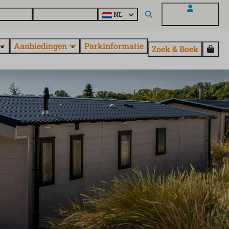
en vragen
Ontdek EuroParcs
NL
Mijn EuroParcs
Aanbiedingen
Parkinformatie
Zoek & Boek