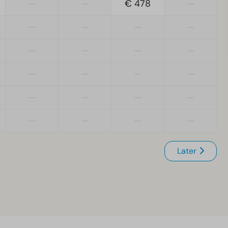
—
—
€ 478
—
—
—
—
—
—
—
—
—
—
—
—
—
—
—
—
—
—
—
—
—
Later