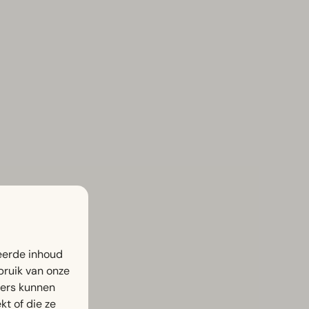
eerde inhoud
bruik van onze
ners kunnen
t of die ze