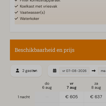
Filter koffiezetapparaat
Koelkast met vriesvak
Vaatwasser(s)
Waterkoker
Toegankelijkheid
Woonkamer
Gelijkvloers
Televisie
Beschikbaarheid en prijs
2 gasten
vr
07-08-2026
ma
do
vr
za
6 aug
7 aug
8 aug
—
€ 605
€ 637
1 nacht