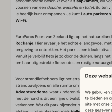
accommodatie beschikt over
2 slaapkamers
, elk v
voorzien van een
douche, wastafel en toilet
. Buiten v
je heerlijk kunt ontspannen. Je kunt
1 auto parkeren
Wi-Fi
.
EuroParcs Poort van Zeeland ligt op het natuureiland
Rockanje
. Hier ervaar je het echte eilandgevoel, me
omgeving te ontdekken. Het park is een ideale uitvals
Vanuit je verblijf fiets je zo door de duinen, langs he
om haar uitgestrekte fietsroutes en rustige natuurg
Deze websi
Voor strandliefhebbers ligt het strand van Rockanje o
strandpaviljoens en alle ruimte om te ontspannen. Op
Adventuredome
, waar kinderen zich urenlang kunn
We gebruiken c
te bieden en o
met de hond is dit een fijne uitvalsbasis, met volop
site met onze 
verkennen. Wat dit park bijzonder maakt, is de combi
deze gegevens 
afstand vind je plaatsen zoals
Hellevoetsluis
, terwi