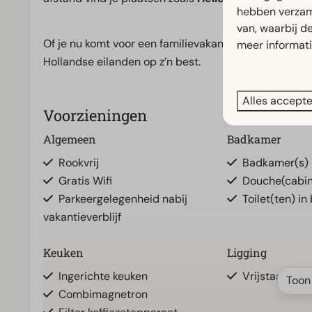
hebben verzam
van, waarbij d
Of je nu komt voor een familievakantie of een ontspan
meer informat
Hollandse eilanden op z’n best.
Alles accept
Voorzieningen
Algemeen
Badkamer
Rookvrij
Badkamer(s) 
Gratis Wifi
Douche(cabi
Parkeergelegenheid nabij
Toilet(ten) in
vakantieverblijf
Keuken
Ligging
Ingerichte keuken
Vrijstaand
Toon
Combimagnetron