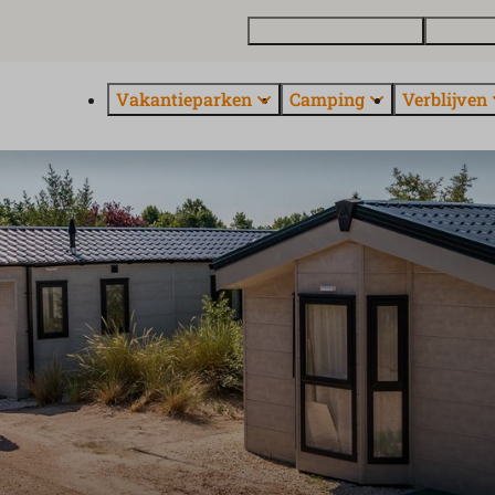
Vakantiewoning kopen
Contact 
Vakantieparken
Camping
Verblijven