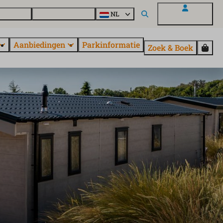
en vragen
Ontdek EuroParcs
NL
Mijn EuroParcs
Aanbiedingen
Parkinformatie
Zoek & Boek