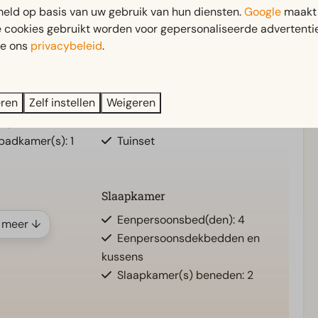
.
eld op basis van uw gebruik van hun diensten.
Google
maakt 
e cookies gebruikt worden voor gepersonaliseerde advertentie
ie ons
privacybeleid
.
Buiten
eren
Zelf instellen
Weigeren
beneden: 1
Terras
ne)
Tuin
 badkamer(s): 1
Tuinset
Slaapkamer
Eenpersoonsbed(den): 4
 meer ↓
Eenpersoonsdekbedden en
kussens
Slaapkamer(s) beneden: 2