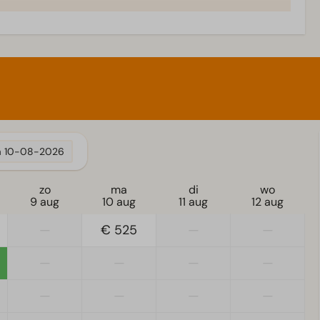
a
10-08-2026
zo
ma
di
wo
9 aug
10 aug
11 aug
12 aug
—
€ 525
—
—
—
—
—
—
—
—
—
—