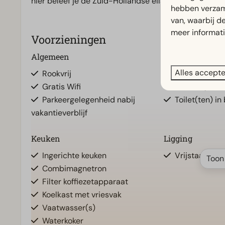
hier beleef je de Zuid-Hollandse eilanden op z’n best
hebben verzam
van, waarbij d
meer informat
Voorzieningen
Algemeen
Badkamer
Alles accept
Rookvrij
Badkamer(s) 
Gratis Wifi
Douche(cabi
Parkeergelegenheid nabij
Toilet(ten) in
vakantieverblijf
Keuken
Ligging
Ingerichte keuken
Vrijstaand
Toon
Combimagnetron
Filter koffiezetapparaat
Koelkast met vriesvak
Vaatwasser(s)
Waterkoker