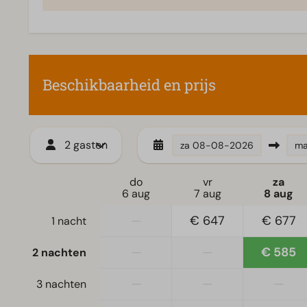
Toegankelijkheid
Woonkamer
Gelijkvloers
Televisie
Beschikbaarheid en prijs
2 gasten
za
08-08-2026
m
do
vr
za
6 aug
7 aug
8 aug
—
€ 647
€ 677
1 nacht
—
—
€ 585
2 nachten
—
—
—
3 nachten