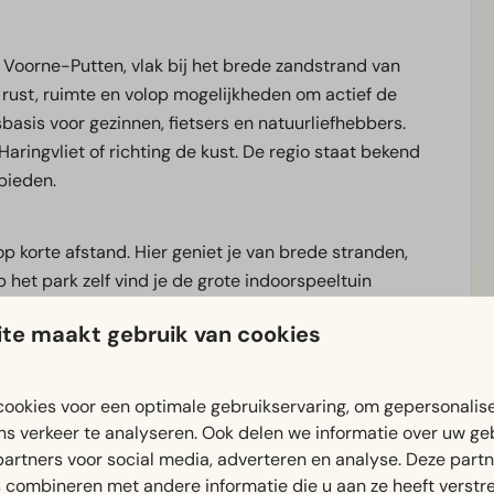
 Voorne-Putten, vlak bij het brede zandstrand van
t rust, ruimte en volop mogelijkheden om actief de
basis voor gezinnen, fietsers en natuurliefhebbers.
t Haringvliet of richting de kust. De regio staat bekend
ebieden.
p korte afstand. Hier geniet je van brede stranden,
 het park zelf vind je de grote indoorspeeltuin
en vermaken, ongeacht het weer. Ook voor een verblijf
te maakt gebruik van cookies
 mogelijkheden om samen de natuur en kust te
natie van rust, strand en bereikbaarheid. Binnen korte
jl je toch verblijft in een rustige, groene omgeving.
ookies voor een optimale gebruikservaring, om gepersonalis
ns verkeer te analyseren. Ook delen we informatie over uw ge
partners voor social media, adverteren en analyse. Deze part
 met vrienden of een ontspannen weekend aan de kust,
combineren met andere informatie die u aan ze heeft verstrek