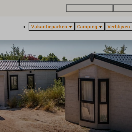
Vakantiewoning kopen
Contact 
Vakantieparken
Camping
Verblijven