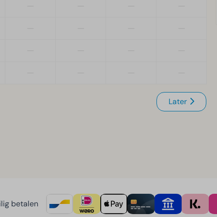
—
—
—
—
—
—
—
—
—
—
—
—
—
—
—
—
Later
lig betalen