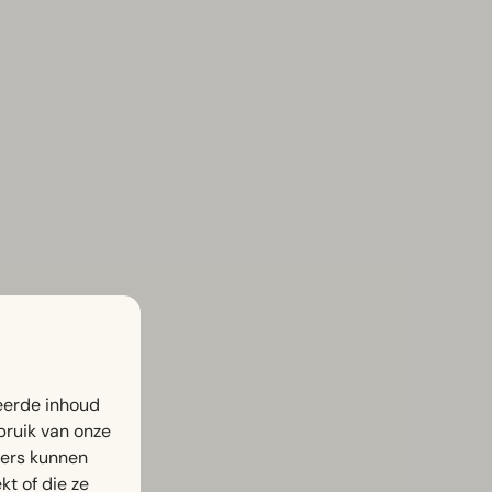
eerde inhoud
bruik van onze
ners kunnen
t of die ze