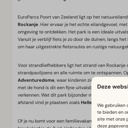
EuroParcs Poort van Zeeland ligt op het natuureiland
Rockanje
. Hier ervaar je het echte eilandgevoel, me
omgeving te ontdekken. Het park is een ideale uitvals
Vanuit je verblijf fiets je zo door de duinen, langs he
om haar uitgestrekte fietsroutes en rustige natuurg
Voor strandliefhebbers ligt het strand van Rockanje o
strandpaviljoens en alle ruimte om te ontspannen. Op
Adventuredome
, waar kinderen zich urenlang kunn
Deze websi
met de hond is dit een fijne uitvalsbasis, met volop
verkennen. Wat dit park bijzonder maakt, is de combi
afstand vind je plaatsen zoals
Hellevoetsluis
, terwi
We gebruiken c
te bieden en o
site met onze 
Of je nu komt voor een familievakantie, een verblijf
deze gegevens 