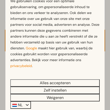
We gebruiken cookies voor een optimale
Elektra in ampere: 6
gebruikservaring, om gepersonaliseerde inhoud te
bieden en ons verkeer te analyseren. Ook delen we
informatie over uw gebruik van onze site met onze
partners voor social media, adverteren en analyse. Deze
partners kunnen deze gegevens combineren met
andere informatie die u aan ze heeft verstrekt of die ze
Beschikbaarheid en prijs
hebben verzameld op basis van uw gebruik van hun
diensten.
Google
maakt hier gebruik van, waarbij de
cookies gebruikt worden voor gepersonaliseerde
advertenties. Bekijk voor meer informatie ons
2 gasten
privacybeleid
.
zo
09-08-2026
ma
10-08-2026
Alles accepteren
Zelf instellen
za
zo
ma
8 aug
9 aug
10 aug
Weigeren
—
€ 64
€ 64
1 nacht
NL