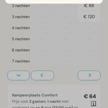
—
—
€ 88
2 nachten
—
—
€ 120
3 nachten
—
—
—
4 nachten
—
—
—
5 nachten
—
—
—
6 nachten
—
—
—
7 nachten
Kampeerplaats Comfort
€ 64
Prijs voor
2 gasten
,
1 nacht
met
aankomst op
zo 9 aug (13:00 uur)
en