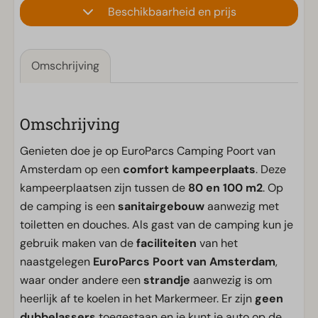
Beschikbaarheid en prijs
Omschrijving
Omschrijving
Genieten doe je op EuroParcs Camping Poort van
Amsterdam op een
comfort kampeerplaats
. Deze
kampeerplaatsen zijn tussen de
80 en 100 m2
. Op
de camping is een
sanitairgebouw
aanwezig met
toiletten en douches. Als gast van de camping kun je
gebruik maken van de
faciliteiten
van het
naastgelegen
EuroParcs Poort van Amsterdam
,
waar onder andere een
strandje
aanwezig is om
heerlijk af te koelen in het Markermeer. Er zijn
geen
dubbelassers
toegestaan en je kunt je auto op de