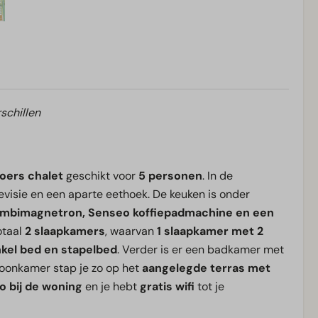
schillen
loers chalet
geschikt voor
5 personen
. In de
visie en een aparte eethoek. De keuken is onder
combimagnetron, Senseo koffiepadmachine en een
otaal
2 slaapkamers
, waarvan
1 slaapkamer met 2
kel bed en stapelbed
. Verder is er een badkamer met
woonkamer stap je zo op het
aangelegde terras met
o bij de woning
en je hebt
gratis wifi
tot je