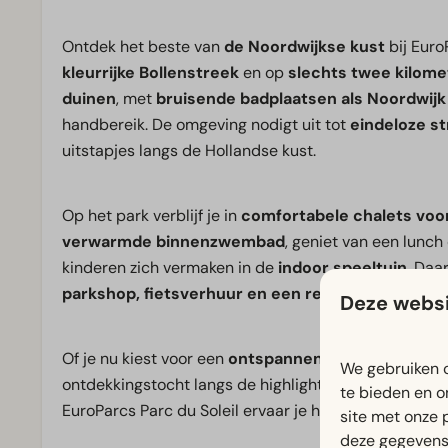
Ontdek het beste van
de Noordwijkse kust
bij Euro
kleurrijke Bollenstreek
en op
slechts twee kilome
duinen
, met
bruisende badplaatsen als Noordwijk
handbereik. De omgeving nodigt uit tot
eindeloze s
uitstapjes langs de Hollandse kust.
Op het park verblijf je in
comfortabele chalets voor
verwarmde binnenzwembad
, geniet van een lunch 
kinderen zich vermaken in de
indoor speeltuin
. Daa
parkshop, fietsverhuur en een recreatieprogra
Deze websi
Of je nu kiest voor een
ontspannen strandvakantie
We gebruiken c
ontdekkingstocht langs de highlights van de Bollenst
te bieden en o
EuroParcs Parc du Soleil ervaar je het beste van de 
site met onze 
deze gegevens 