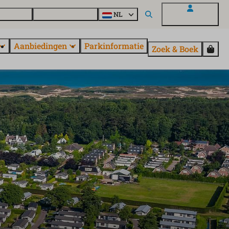
en vragen
Ontdek EuroParcs
NL
Mijn EuroParcs
Aanbiedingen
Parkinformatie
Zoek & Boek