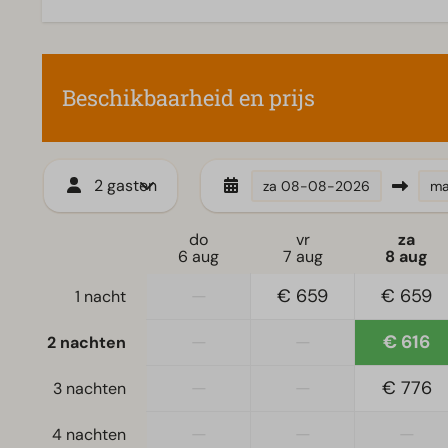
Koffiezetapparaat
Vaatwasser(s)
Waterkoker
Beschikbaarheid en prijs
Toegankelijkheid
Verwarming & V
Gelijkvloers
Centrale ver
2 gasten
za
08-08-2026
m
do
vr
za
6 aug
7 aug
8 aug
—
€ 659
€ 659
1 nacht
—
—
€ 616
2 nachten
—
—
€ 776
3 nachten
—
—
—
4 nachten