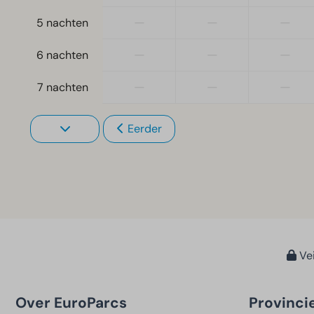
—
—
—
5 nachten
—
—
—
6 nachten
—
—
—
7 nachten
Eerder
Vei
Over EuroParcs
Provinci