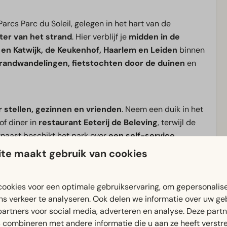
Parcs Parc du Soleil, gelegen in het hart van de
ter van het strand
. Hier verblijf je
midden in de
 en Katwijk, de Keukenhof, Haarlem en Leiden
binnen
trandwandelingen, fietstochten door de duinen
en
 stellen, gezinnen en vrienden
. Neem een duik in het
of diner in
restaurant Eeterij de Beleving
, terwijl de
rnaast beschikt het park over
een self-service
mma
tijdens de schoolvakanties.
te maakt gebruik van cookies
, een
actieve fietsvakantie
door de duinen of een
ookies voor een optimale gebruikservaring, om gepersonalis
reek en de historische steden in de omgeving, bij
ns verkeer te analyseren. Ook delen we informatie over uw ge
Zuid-Hollandse kust.
partners voor social media, adverteren en analyse. Deze part
combineren met andere informatie die u aan ze heeft verstrek