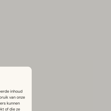
eerde inhoud
bruik van onze
ners kunnen
t of die ze