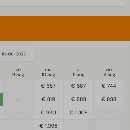
erkoeling
Woonkamer
warming
Televisie
a
10-08-2026
zo
ma
di
wo
9 aug
10 aug
11 aug
12 aug
—
€ 687
€ 687
€ 744
—
€ 819
€ 888
€ 888
—
€ 930
€ 1.008
—
—
€ 1.095
—
—