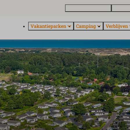
Vakantiewoning kopen
Contact 
Vakantieparken
Camping
Verblijven