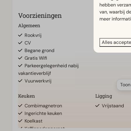
hebben verzam
van, waarbij d
Voorzieningen
meer informat
Algemeen
Badkamer
Rookvrij
Douche(cabi
Alles accept
CV
Toilet(ten) in
Begane grond
Gratis Wifi
Parkeergelegenheid nabij
vakantieverblijf
Vuurwerkvrij
Toon
Keuken
Ligging
Combimagnetron
Vrijstaand
Ingerichte keuken
Koelkast
Koffiepadapparaat