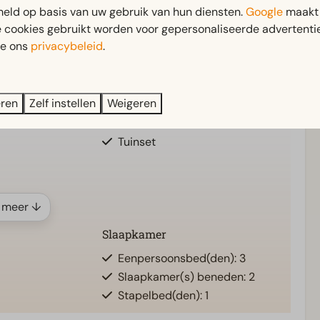
eld op basis van uw gebruik van hun diensten.
Google
maakt 
e cookies gebruikt worden voor gepersonaliseerde advertentie
ie ons
privacybeleid
.
Buiten
ne)
Parasol
eren
Zelf instellen
Weigeren
 badkamer(s): 1
Terras
Tuin
Tuinset
 meer ↓
Slaapkamer
Eenpersoonsbed(den): 3
Slaapkamer(s) beneden: 2
Stapelbed(den): 1