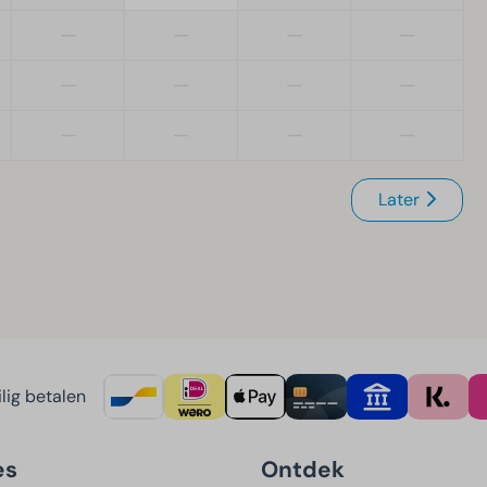
—
—
—
—
—
—
—
—
—
—
—
—
Later
lig betalen
es
Ontdek