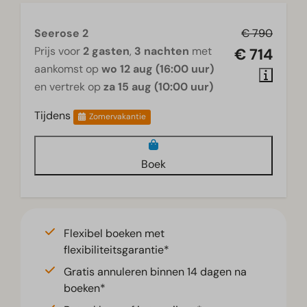
Woonkamer
Seerose 2
€ 790
Prijs voor
2 gasten
,
3 nachten
met
€ 714
Smart TV
aankomst op
wo 12 aug (16:00 uur)
en vertrek op
za 15 aug (10:00 uur)
Tijdens
Zomervakantie
Boek
Flexibel boeken met
flexibiliteitsgarantie*
Gratis annuleren binnen 14 dagen na
boeken*