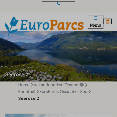
Contact en vragen
Menu
Seerose 2
Home
Vakantieparken Oostenrijk
Karinthië
EuroParcs Ossiacher See
Seerose 2