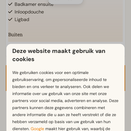
Badkamer ensuite
Inloopdouche
Ligbad
Buiten
Parasol
Deze website maakt gebruik van
Terras
cookies
Tuinset
Veranda
We gebruiken cookies voor een optimale
Beschikbaarheid en prijs
gebruikservaring, om gepersonaliseerde inhoud te
Keuken
bieden en ons verkeer te analyseren. Ook delen we
Ingerichte keuken
informatie over uw gebruik van onze site met onze
Inductiekookplaat
partners voor social media, adverteren en analyse. Deze
2 gasten
Koelkast met vriesvak
partners kunnen deze gegevens combineren met
Koffiezetapparaat
andere informatie die u aan ze heeft verstrekt of die ze
hebben verzameld op basis van uw gebruik van hun
Magnetron
wo
12-08-2026
za
15-08-2026
diensten.
Google
maakt hier gebruik van, waarbij de
Vaatwasser(s)