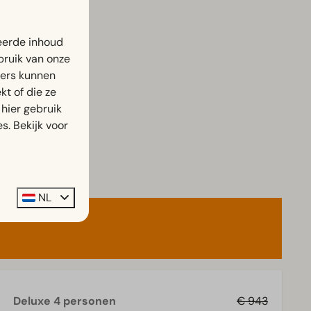
eerde inhoud
bruik van onze
ners kunnen
t of die ze
hier gebruik
s. Bekijk voor
NL
Deluxe 4 personen
€ 943