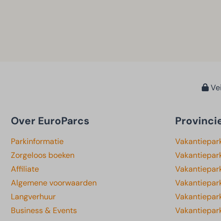
Vei
Over EuroParcs
Provinci
Parkinformatie
Vakantiepar
Zorgeloos boeken
Vakantiepar
Affiliate
Vakantiepark
Algemene voorwaarden
Vakantiepar
Langverhuur
Vakantiepar
Business & Events
Vakantiepar