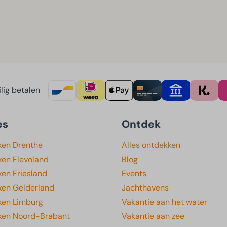
lig betalen
es
Ontdek
ken Drenthe
Alles ontdekken
ken Flevoland
Blog
en Friesland
Events
ken Gelderland
Jachthavens
ken Limburg
Vakantie aan het water
ken Noord-Brabant
Vakantie aan zee