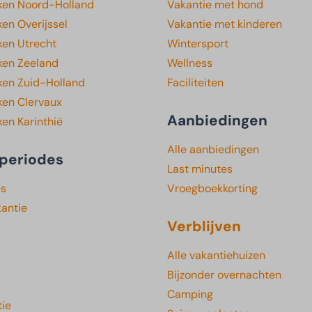
ken Noord-Holland
Vakantie met hond
en Overijssel
Vakantie met kinderen
ken Utrecht
Wintersport
ken Zeeland
Wellness
ken Zuid-Holland
Faciliteiten
ken Clervaux
Aanbiedingen
en Karinthië
Alle aanbiedingen
periodes
Last minutes
es
Vroegboekkorting
kantie
Verblijven
Alle vakantiehuizen
Bijzonder overnachten
Camping
ie