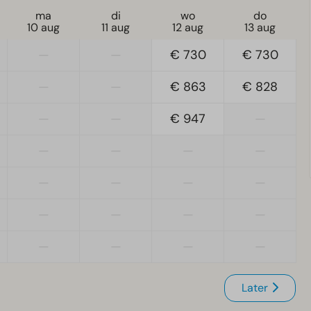
ma
di
wo
do
10 aug
11 aug
12 aug
13 aug
—
—
€ 730
€ 730
—
—
€ 863
€ 828
—
—
€ 947
—
—
—
—
—
—
—
—
—
—
—
—
—
—
—
—
—
Later