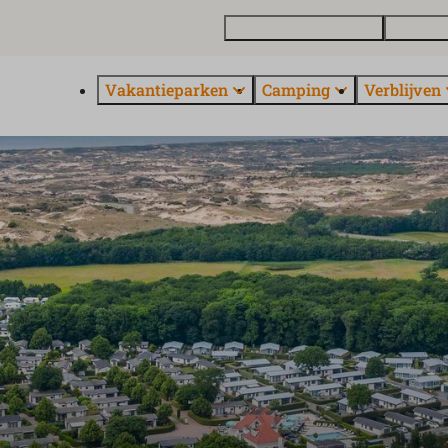
Vakantiewoning kopen
Contact 
Vakantieparken
Camping
Verblijven