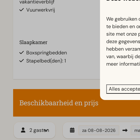
vakantieverblijf
Vuurwerkvrij
We gebruiken c
te bieden en o
site met onze 
deze gegevens 
Slaapkamer
hebben verzam
Boxspringbedden
van, waarbij d
Stapelbed(den): 1
meer informat
Alles accept
Beschikbaarheid en prijs
2 gasten
za
08-08-2026
m