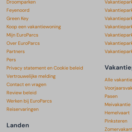
Droomparken
Vakantiepar
Feyenoord
Vakantiepark
Green Key
Vakantiepar
Koop een vakantiewoning
Vakantiepar
Mijn EuroParcs
Vakantiepar
Over EuroParcs
Vakantiepar
Partners
Vakantiepark
Pers
Vakantie
Privacy statement en Cookie beleid
Vertrouwelijke melding
Alle vakanti
Contact en vragen
Voorjaarsva
Review beleid
Pasen
Werken bij EuroParcs
Meivakantie
Reiservaringen
Hemelvaart
Pinksteren
Landen
Zomervakant