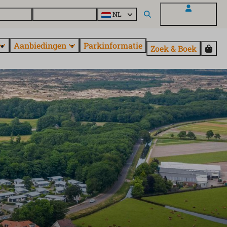
en vragen
Ontdek EuroParcs
NL
Mijn EuroParcs
Aanbiedingen
Parkinformatie
Zoek & Boek