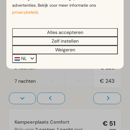
—
€ 51
€ 49
1 nacht
advertenties. Bekijk voor meer informatie ons
privacybeleid
.
—
—
€ 75
2 nachten
—
—
€ 112
3 nachten
Alles accepteren
—
—
€ 148
4 nachten
Zelf instellen
Weigeren
—
—
€ 187
5 nachten
NL
—
—
€ 226
6 nachten
—
—
€ 243
7 nachten
Kampeerplaats Comfort
€ 51
Prijs voor
2 gasten
,
1 nacht
met