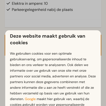
Elektra in ampere: 10
Parkeergelegenheid nabij de plaats
Deze website maakt gebruik van
cookies
Beschikbaarheid en prijs
We gebruiken cookies voor een optimale
gebruikservaring, om gepersonaliseerde inhoud te
bieden en ons verkeer te analyseren. Ook delen we
2 gasten
informatie over uw gebruik van onze site met onze
partners voor social media, adverteren en analyse. Deze
partners kunnen deze gegevens combineren met
za
08-08-2026
zo
09-08-2026
andere informatie die u aan ze heeft verstrekt of die ze
vr
za
zo
hebben verzameld op basis van uw gebruik van hun
7 aug
8 aug
9 aug
diensten.
Google
maakt hier gebruik van, waarbij de
cookies gebruikt worden voor gepersonaliseerde