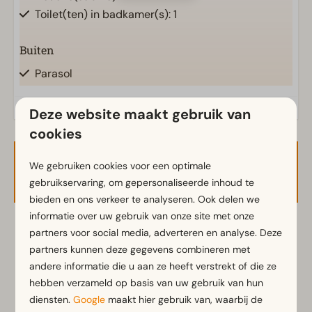
Toilet(ten) in badkamer(s): 1
Buiten
Parasol
Terras
Tuin
Deze website maakt gebruik van
Tuinset
cookies
Waterterras
We gebruiken cookies voor een optimale
Beschikbaarheid en prijs
Keuken
gebruikservaring, om gepersonaliseerde inhoud te
bieden en ons verkeer te analyseren. Ook delen we
Ingerichte keuken
informatie over uw gebruik van onze site met onze
Combimagnetron
2 gasten
partners voor social media, adverteren en analyse. Deze
Koelkast met vriesvak
partners kunnen deze gegevens combineren met
Koffiezetapparaat
andere informatie die u aan ze heeft verstrekt of die ze
Vaatwasser(s)
ma
17-08-2026
di
18-08-2026
hebben verzameld op basis van uw gebruik van hun
Waterkoker
diensten.
Google
maakt hier gebruik van, waarbij de