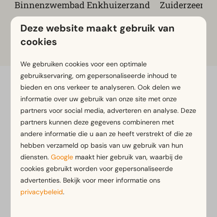
Binnenzwembad Enkhuizerzand
Zuiderzeemu
Deze website maakt gebruik van
cookies
Meer bekijken op de parkwebsite
We gebruiken cookies voor een optimale
gebruikservaring, om gepersonaliseerde inhoud te
Flexibel boeken met flexibiliteitsgarantie*
bieden en ons verkeer te analyseren. Ook delen we
informatie over uw gebruik van onze site met onze
Gratis annuleren binnen 14 dagen na boeken*
partners voor social media, adverteren en analyse. Deze
Betaal later of in termijnen*
partners kunnen deze gegevens combineren met
andere informatie die u aan ze heeft verstrekt of die ze
*
Bekijk onze boekingsvoorwaarden
hebben verzameld op basis van uw gebruik van hun
diensten.
Google
maakt hier gebruik van, waarbij de
cookies gebruikt worden voor gepersonaliseerde
advertenties. Bekijk voor meer informatie ons
Veilig betalen
privacybeleid
.