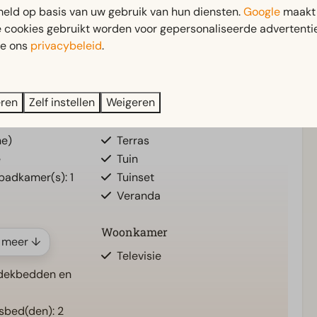
eld op basis van uw gebruik van hun diensten.
Google
maakt 
een ontspannen vaartocht
of quality time met familie en
e cookies gebruikt worden voor gepersonaliseerde advertentie
inneringen die nog lang bijblijven.
ie ons
privacybeleid
.
Buiten
eren
Zelf instellen
Weigeren
beneden: 1
Parasol
ne)
Terras
e
Tuin
 badkamer(s): 1
Tuinset
Veranda
Woonkamer
 meer ↓
Televisie
dekbedden en
bed(den): 2