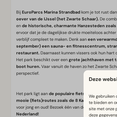
Bij
EuroParcs Marina Strandbad
kom je tot rust dan
oever van de IJssel (het Zwarte Schaar).
De combin
en
de historische, charmante Hanzesteden zoal
ervoor dat je de dagelijkse drukte moeiteloos achter 
verblijf compleet te maken. Denk aan
een verwarmd
september) een sauna- en fitnesscentrum, stran
restaurant.
Daarnaast kunnen vissers ook hun hart 
Het park beschikt over een
grote jachthaven met t
boot huren.
Vaar vanuit de haven zo het Zwarte Sch
perspectief.
Deze websi
Het park ligt aan
de populaire fietsroute Nationa
We gebruiken c
mooie (fiets)routes zoals de 8 Kastelenroute.
In d
te bieden en o
voor jong en oud! Bezoek één van de Hanzesteden e
site met onze 
Nederland!
deze gegevens 