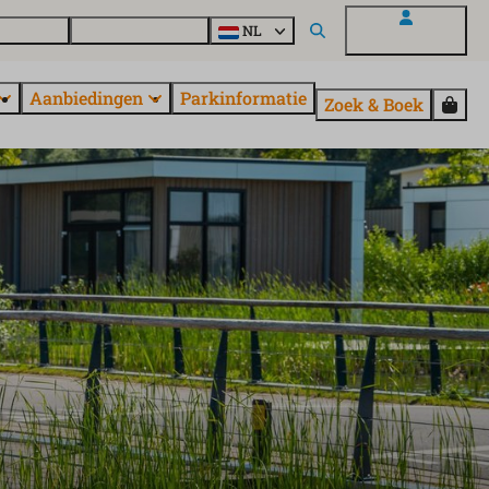
en vragen
Ontdek EuroParcs
NL
Mijn EuroParcs
Aanbiedingen
Parkinformatie
Zoek & Boek