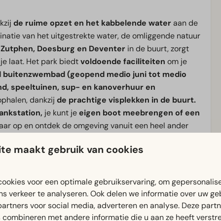
kzij
de ruime opzet en het kabbelende water
aan de
atie van het uitgestrekte water, de omliggende natuur
s Zutphen, Doesburg en Deventer
in de buurt, zorgt
je laat. Het park biedt
voldoende faciliteiten
om je
 buitenzwembad (geopend medio juni tot medio
d, speeltuinen, sup- en kanoverhuur en
ophalen, dankzij
de prachtige visplekken in de buurt.
ankstation,
je kunt je
eigen boot meebrengen of een
aar op en ontdek de omgeving vanuit een heel ander
te maakt gebruik van cookies
al Park Veluwezoom
en in de buurt van nog veel meer
ookies voor een optimale gebruikservaring, om gepersonalis
e buurt zijn genoeg mogelijkheden voor een dagje uit
ns verkeer te analyseren. Ook delen we informatie over uw ge
n vergeet ook
Bronkhorst
niet,
het kleinste stadje van
partners voor social media, adverteren en analyse. Deze part
combineren met andere informatie die u aan ze heeft verstrek