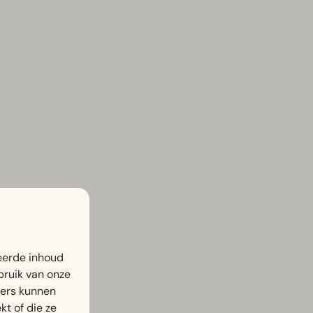
eerde inhoud
bruik van onze
ners kunnen
t of die ze