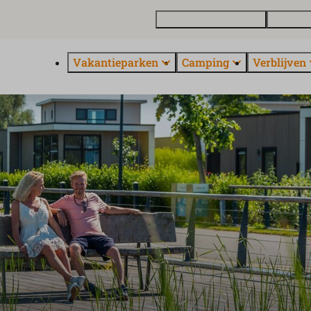
Vakantiewoning kopen
Contact 
Vakantieparken
Camping
Verblijven