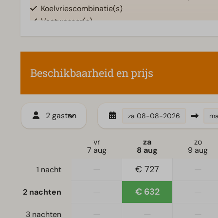
Koelvriescombinatie(s)
Vaatwasser(s)
Waterkoker
Beschikbaarheid en prijs
2 gasten
za
08-08-2026
m
vr
za
zo
7 aug
8 aug
9 aug
—
€ 727
—
1 nacht
—
€ 632
—
2 nachten
—
—
—
3 nachten