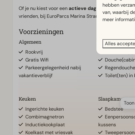
hebben verzam
Of je nu kiest voor een
actieve dag in de natuur, 
van, waarbij d
vrienden, bij EuroParcs Marina Strandbad maak je her
meer informat
Voorzieningen
Algemeen
Badkamer
Alles accept
Rookvrij
Badkamer(s) 
Gratis Wifi
Douche(cabi
Parkeergelegenheid nabij
Regendouch
vakantieverblijf
Toilet(ten) in
Keuken
Slaapkamer
Toon
Ingerichte keuken
Bedstee
Combimagnetron
Eenpersoons
Inductiekookplaat
kussens
Koelkast met vriesvak
Tweepersoons