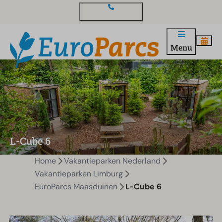
Contact en vragen
Menu
L-Cube 6
Home
Vakantieparken Nederland
Vakantieparken Limburg
EuroParcs Maasduinen
L-Cube 6