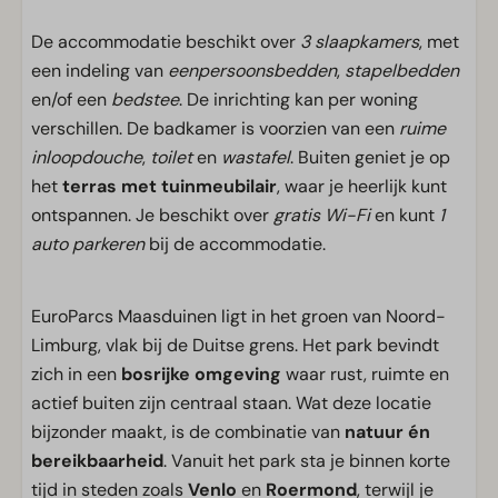
De accommodatie beschikt over
3 slaapkamers
, met
een indeling van
eenpersoonsbedden
,
stapelbedden
en/of een
bedstee
. De inrichting kan per woning
verschillen. De badkamer is voorzien van een
ruime
inloopdouche
,
toilet
en
wastafel
. Buiten geniet je op
het
terras met tuinmeubilair
, waar je heerlijk kunt
ontspannen. Je beschikt over
gratis Wi-Fi
en kunt
1
auto parkeren
bij de accommodatie.
EuroParcs Maasduinen ligt in het groen van Noord-
Limburg, vlak bij de Duitse grens. Het park bevindt
zich in een
bosrijke omgeving
waar rust, ruimte en
actief buiten zijn centraal staan. Wat deze locatie
bijzonder maakt, is de combinatie van
natuur én
bereikbaarheid
. Vanuit het park sta je binnen korte
tijd in steden zoals
Venlo
en
Roermond
, terwijl je