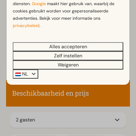
diensten.
Google
maakt hier gebruik van, waarbij de
Badkamer
Toon meer ↓
cookies gebruikt worden voor gepersonaliseerde
Aparte toiletten: 1
advertenties. Bekijk voor meer informatie ons
Badkamer(s) beneden: 1
privacybeleid
.
Douche(cabine)
Alles accepteren
Buiten
Zelf instellen
Parasol
Weigeren
Terras
Tuin
NL
Tuinset
Beschikbaarheid en prijs
Keuken
Ingerichte keuken
Combimagnetron
2 gasten
Koelkast met vriesvak
Nespresso apparaat