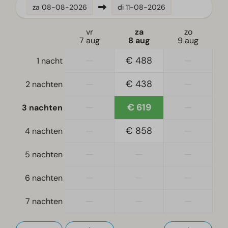
Vaatwasser(s)
za
08-08-2026
di
11-08-2026
Waterkoker
vr
za
zo
7 aug
8 aug
9 aug
Ligging
—
€ 488
—
1 nacht
Vrijstaand
—
€ 438
—
2 nachten
Slaapkamer
Eenpersoonsdekbedden en kussens
—
€ 619
—
3 nachten
Slaapkamer(s) beneden: 3
—
€ 858
—
4 nachten
Stapelbed(den): 1
—
—
—
5 nachten
Toegankelijkheid
Gelijkvloers
—
—
—
6 nachten
—
—
—
Woonkamer
7 nachten
Televisie