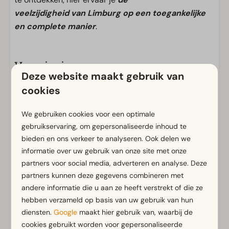
veelzijdigheid van Limburg op een toegankelijke
en complete manier
.
Voorzieningen
Deze website maakt gebruik van
Algemeen
cookies
Rookvrij
Gratis Wifi
We gebruiken cookies voor een optimale
gebruikservaring, om gepersonaliseerde inhoud te
m² Oppervlakte: 50
bieden en ons verkeer te analyseren. Ook delen we
Parkeergelegenheid nabij vakantieverblijf
informatie over uw gebruik van onze site met onze
partners voor social media, adverteren en analyse. Deze
Badkamer
partners kunnen deze gegevens combineren met
Badkamer(s) beneden: 1
Toon meer ↓
andere informatie die u aan ze heeft verstrekt of die ze
Douche(cabine)
hebben verzameld op basis van uw gebruik van hun
Toilet(ten) in badkamer(s): 1
diensten.
Google
maakt hier gebruik van, waarbij de
cookies gebruikt worden voor gepersonaliseerde