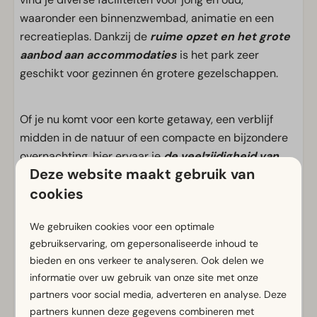
waaronder een binnenzwembad, animatie en een
recreatieplas. Dankzij de
ruime opzet en het grote
aanbod aan accommodaties
is het park zeer
geschikt voor gezinnen én grotere gezelschappen.
Of je nu komt voor een korte getaway, een verblijf
midden in de natuur of een compacte en bijzondere
overnachting, hier ervaar je
de veelzijdigheid van
Deze website maakt gebruik van
Limburg op een toegankelijke manier
.
cookies
Voorzieningen
We gebruiken cookies voor een optimale
gebruikservaring, om gepersonaliseerde inhoud te
Algemeen
bieden en ons verkeer te analyseren. Ook delen we
Rookvrij
informatie over uw gebruik van onze site met onze
partners voor social media, adverteren en analyse. Deze
Gratis Wifi
partners kunnen deze gegevens combineren met
Parkeergelegenheid nabij vakantieverblijf