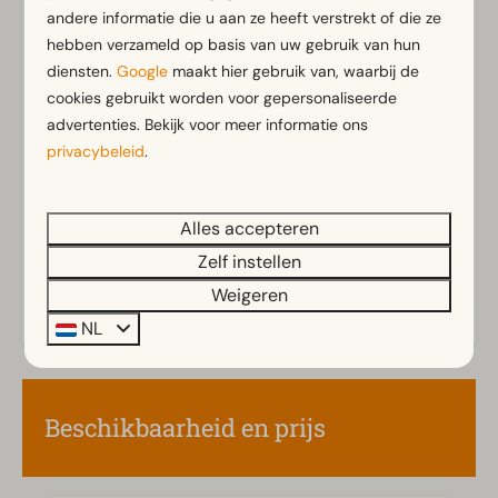
andere informatie die u aan ze heeft verstrekt of die ze
Tussendeur
hebben verzameld op basis van uw gebruik van hun
diensten.
Google
maakt hier gebruik van, waarbij de
Badkamer
cookies gebruikt worden voor gepersonaliseerde
Badkamer(s) beneden: 1
Toon meer ↓
advertenties. Bekijk voor meer informatie ons
Douche(cabine)
privacybeleid
.
Toilet(ten) in badkamer(s): 1
Alles accepteren
Buiten
Zelf instellen
Parasol
Weigeren
Terras
Tuin
NL
Tuinset
Veranda
Beschikbaarheid en prijs
Familie/Kinderen
Kinderstoel