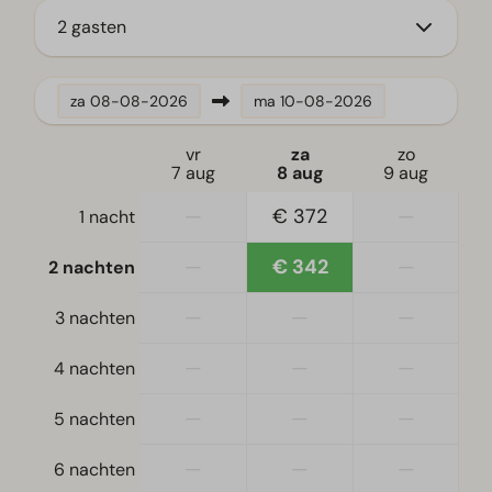
2 gasten
Keuken
Filter koffiezetapparaat
za
08-08-2026
ma
10-08-2026
Koelkast zonder vriesvak
Waterkoker
vr
za
zo
7 aug
8 aug
9 aug
Ligging
—
€ 372
—
1 nacht
Vrijstaand
—
€ 342
—
2 nachten
Slaapkamer
—
—
—
3 nachten
Eenpersoonsbed(den): 4
Eenpersoonsdekbedden en kussens
—
—
—
4 nachten
Slaapkamer(s) beneden: 2
Slaapzolder
—
—
—
5 nachten
Woon-slaapkamer
—
—
—
6 nachten
Toegankelijkheid