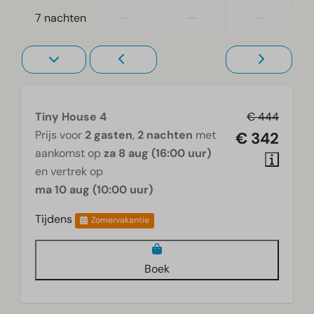
—
—
—
7 nachten
Gelijkvloers
Verwarming & Verkoeling
Elektrische kachel
Tiny House 4
€ 444
Woonkamer
Prijs voor
2 gasten
,
2 nachten
met
€ 342
Televisie
aankomst op
za 8 aug (16:00 uur)
en vertrek op
ma 10 aug (10:00 uur)
Tijdens
Zomervakantie
Boek