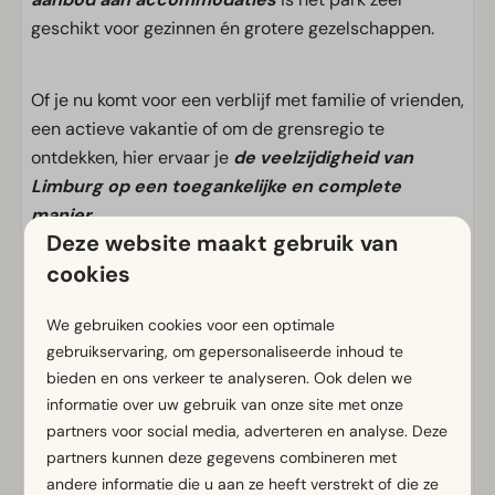
geschikt voor gezinnen én grotere gezelschappen.
Of je nu komt voor een verblijf met familie of vrienden,
een actieve vakantie of om de grensregio te
ontdekken, hier ervaar je
de veelzijdigheid van
Limburg op een toegankelijke en complete
manier
.
Deze website maakt gebruik van
cookies
Voorzieningen
We gebruiken cookies voor een optimale
Algemeen
gebruikservaring, om gepersonaliseerde inhoud te
Rookvrij
bieden en ons verkeer te analyseren. Ook delen we
Gratis Wifi
informatie over uw gebruik van onze site met onze
partners voor social media, adverteren en analyse. Deze
Met verdieping
partners kunnen deze gegevens combineren met
m² Oppervlakte: 117
andere informatie die u aan ze heeft verstrekt of die ze
Parkeergelegenheid nabij vakantieverblijf