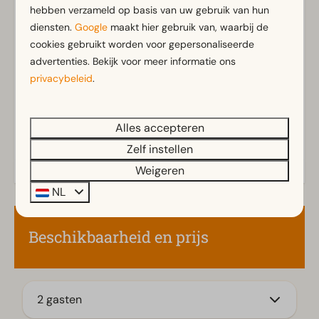
hebben verzameld op basis van uw gebruik van hun
diensten.
Google
maakt hier gebruik van, waarbij de
Badkamer
Toon meer ↓
cookies gebruikt worden voor gepersonaliseerde
Aparte toiletten: 1
advertenties. Bekijk voor meer informatie ons
Badkamer(s) boven: 1
privacybeleid
.
Badkamer(s) beneden: 1
Douche(cabine)
Alles accepteren
Toilet(ten) in badkamer(s): 1
Zelf instellen
Buiten
Weigeren
Parasol
NL
Terras
Tuin
Beschikbaarheid en prijs
Tuinset
Familie/Kinderen
2 gasten
Kinderstoel