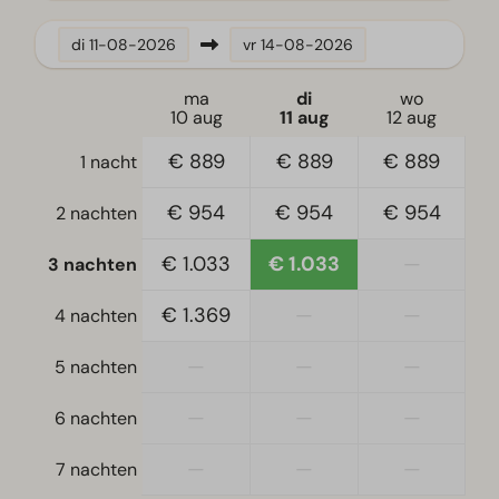
Keuken
di
11-08-2026
vr
14-08-2026
Combimagnetron
ma
di
wo
Filter koffiezetapparaat
10 aug
11 aug
12 aug
Koelkast met vriesvak
€ 889
€ 889
€ 889
1 nacht
Waterkoker
€ 954
€ 954
€ 954
2 nachten
Ligging
Vrijstaand
€ 1.033
€ 1.033
—
3 nachten
€ 1.369
—
—
Slaapkamer
4 nachten
Eenpersoonsbed(den): 10
—
—
—
5 nachten
Eenpersoonsdekbedden en kussens
Slaapkamer(s) boven: 4
—
—
—
6 nachten
Slaapkamer(s) beneden: 1
—
—
—
7 nachten
Woonkamer