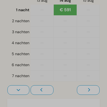
13 aug
14 aug
15 aug
—
€ 591
—
1 nacht
Ligging
Vrijstaand
—
—
—
2 nachten
Slaapkamer
—
—
—
3 nachten
Eenpersoonsbed(den): 4
—
—
—
4 nachten
Eenpersoonsdekbedden en kussens
Slaapkamer(s) beneden: 3
—
—
—
5 nachten
Stapelbed(den): 1
—
—
—
6 nachten
Toegankelijkheid
—
—
—
7 nachten
Gelijkvloers
Woonkamer
Televisie