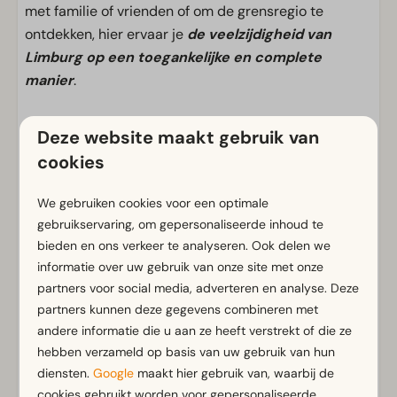
met familie of vrienden of om de grensregio te
ontdekken, hier ervaar je
de veelzijdigheid van
Limburg op een toegankelijke en complete
manier
.
Deze website maakt gebruik van
Voorzieningen
cookies
Algemeen
We gebruiken cookies voor een optimale
Rookvrij
gebruikservaring, om gepersonaliseerde inhoud te
Gratis Wifi
bieden en ons verkeer te analyseren. Ook delen we
m² Oppervlakte: 44
informatie over uw gebruik van onze site met onze
Parkeergelegenheid nabij vakantieverblijf
partners voor social media, adverteren en analyse. Deze
partners kunnen deze gegevens combineren met
Badkamer
andere informatie die u aan ze heeft verstrekt of die ze
hebben verzameld op basis van uw gebruik van hun
Badkamer(s) beneden: 1
Toon meer ↓
diensten.
Google
maakt hier gebruik van, waarbij de
Douche(cabine)
cookies gebruikt worden voor gepersonaliseerde