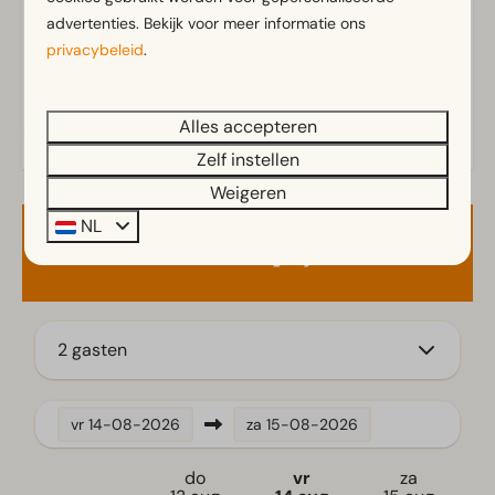
Toilet(ten) in badkamer(s): 1
advertenties. Bekijk voor meer informatie ons
privacybeleid
.
Buiten
Parasol
Terras
Alles accepteren
Tuin
Zelf instellen
Tuinset
Weigeren
NL
Familie/Kinderen
Beschikbaarheid en prijs
Kinderstoel
Keuken
2 gasten
Ingerichte keuken
Filter koffiezetapparaat
vr
14-08-2026
za
15-08-2026
Koelkast zonder vriesvak
Magnetron
do
vr
za
Waterkoker