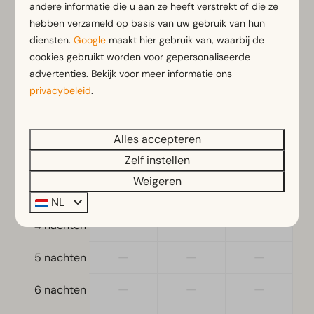
andere informatie die u aan ze heeft verstrekt of die ze
2 gasten
Koelvriescombinatie(s)
hebben verzameld op basis van uw gebruik van hun
Vaatwasser(s)
diensten.
Google
maakt hier gebruik van, waarbij de
Waterkoker
za
08-08-2026
ma
10-08-2026
cookies gebruikt worden voor gepersonaliseerde
advertenties. Bekijk voor meer informatie ons
Ligging
za
zo
ma
privacybeleid
.
8 aug
9 aug
10 aug
Vrijstaand
€ 635
—
—
1 nacht
Alles accepteren
Slaapkamer
€ 585
—
—
Zelf instellen
2 nachten
Slaapkamer(s) boven: 3
Weigeren
—
—
—
3 nachten
NL
Verwarming & Verkoeling
—
—
—
4 nachten
Vloerverwarming beneden
—
—
—
5 nachten
—
—
—
6 nachten