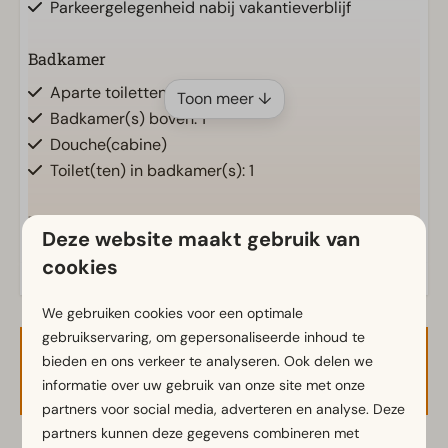
Parkeergelegenheid nabij vakantieverblijf
Badkamer
Aparte toiletten: 1
Toon meer ↓
Badkamer(s) boven: 1
Douche(cabine)
Toilet(ten) in badkamer(s): 1
Buiten
Deze website maakt gebruik van
Parasol
cookies
Terras
Tuin
We gebruiken cookies voor een optimale
Tuinset
gebruikservaring, om gepersonaliseerde inhoud te
bieden en ons verkeer te analyseren. Ook delen we
Beschikbaarheid en prijs
Keuken
informatie over uw gebruik van onze site met onze
partners voor social media, adverteren en analyse. Deze
Combimagnetron
partners kunnen deze gegevens combineren met
Ingerichte keuken