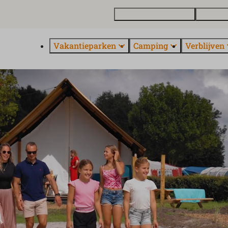
Vakantiewoning kopen
Contact 
Vakantieparken
Camping
Verblijven