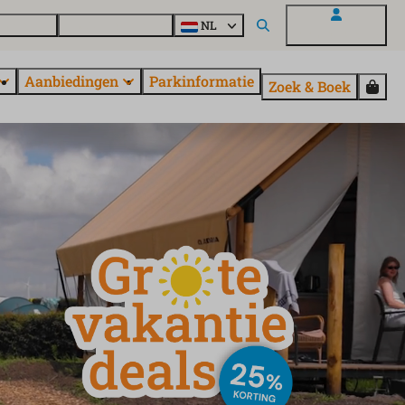
en vragen
Ontdek EuroParcs
NL
Mijn EuroParcs
Aanbiedingen
Parkinformatie
Zoek & Boek