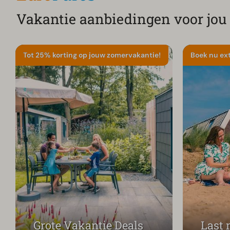
Vakantie aanbiedingen voor jou
Tot 25% korting op jouw zomervakantie!
Boek nu ext
Grote Vakantie Deals