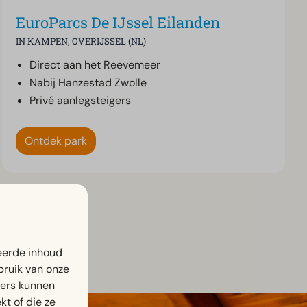
EuroParcs De IJssel Eilanden
IN KAMPEN, OVERIJSSEL (NL)
Direct aan het Reevemeer
Nabij Hanzestad Zwolle
Privé aanlegsteigers
Ontdek park
eerde inhoud
bruik van onze
ners kunnen
t of die ze