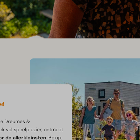
e!
de Dreumes &
k vol speelplezier, ontmoet
or de allerkleinsten
. Bekijk