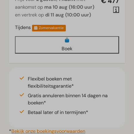
€ 477
Woonkamer
aankomst op
ma 10 aug (16:00 uur)
en vertrek op
di 11 aug (10:00 uur)
Smart TV
Tijdens
Zomervakantie
Boek
Flexibel boeken met
flexibiliteitsgarantie*
Gratis annuleren binnen 14 dagen na
boeken*
Betaal later of in termijnen*
*
Bekijk onze boekingsvoorwaarden