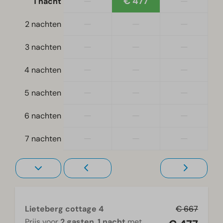
—
€ 477
—
1 nacht
Vrijstaand
—
—
—
2 nachten
Slaapkamer
—
—
—
3 nachten
Boxspringbedden
—
—
—
4 nachten
Eenpersoonsbed(den): 2
Eenpersoonsdekbedden en kussens
—
—
—
5 nachten
Slaapkamer(s) beneden: 2
Tweepersoonsbed(den): 1
—
—
—
6 nachten
Toegankelijkheid
—
—
—
7 nachten
Gelijkvloers
Traptrede(n) naar accommodatie
Verwarming & Verkoeling
Infrarood verwarming
Lieteberg cottage 4
€ 667
Prijs voor
2 gasten
,
1 nacht
met