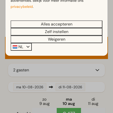
advertenties. Bekijk voor meer informatie ons
privacybeleid
.
Buiten
Parasol
Alles accepteren
Terras
Zelf instellen
Tuin
Tuinset
Weigeren
NL
Beschikbaarheid en prijs
Keuken
Ingerichte keuken
Combimagnetron met grillfunctie
2 gasten
Inductiekookplaat
Koelkast met vriesvak
Koffiezetapparaat
ma
10-08-2026
di
11-08-2026
Vaatwasser(s)
Waterkoker
zo
ma
di
9 aug
10 aug
11 aug
Ligging