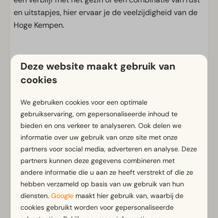
en uitstapjes, hier ervaar je de veelzijdigheid van de
Hoge Kempen.
Voorzieningen
Deze website maakt gebruik van
cookies
Algemeen
Rookvrij
We gebruiken cookies voor een optimale
Airco
gebruikservaring, om gepersonaliseerde inhoud te
Gratis Wifi
bieden en ons verkeer te analyseren. Ook delen we
Parkeergelegenheid nabij vakantieverblijf
informatie over uw gebruik van onze site met onze
partners voor social media, adverteren en analyse. Deze
Badkamer
partners kunnen deze gegevens combineren met
andere informatie die u aan ze heeft verstrekt of die ze
Aparte toiletten: 1
Toon meer ↓
hebben verzameld op basis van uw gebruik van hun
Badkamer(s) beneden: 1
diensten.
Google
maakt hier gebruik van, waarbij de
Douche(cabine)
cookies gebruikt worden voor gepersonaliseerde
Toilet(ten) in badkamer(s): 1