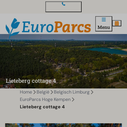
Contact en vragen
Menu
Lieteberg cottage 4
Home
België
Belgisch Limburg
EuroParcs Hoge Kempen
Lieteberg cottage 4