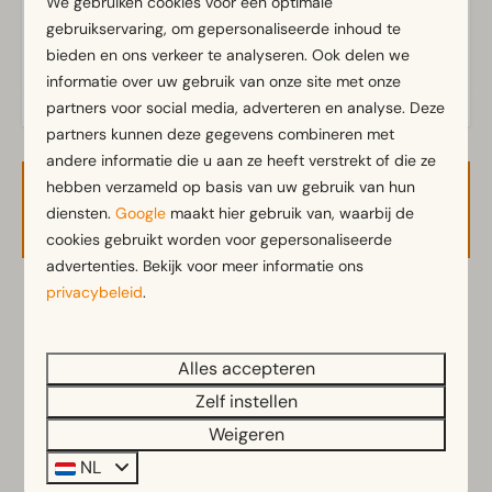
We gebruiken cookies voor een optimale
Kampeerplaats
gebruikservaring, om gepersonaliseerde inhoud te
Elektra in ampere: 16
bieden en ons verkeer te analyseren. Ook delen we
informatie over uw gebruik van onze site met onze
partners voor social media, adverteren en analyse. Deze
partners kunnen deze gegevens combineren met
andere informatie die u aan ze heeft verstrekt of die ze
hebben verzameld op basis van uw gebruik van hun
Beschikbaarheid en prijs
diensten.
Google
maakt hier gebruik van, waarbij de
cookies gebruikt worden voor gepersonaliseerde
advertenties. Bekijk voor meer informatie ons
privacybeleid
.
2 gasten
Alles accepteren
zo
09-08-2026
di
11-08-2026
Zelf instellen
za
zo
ma
Weigeren
8 aug
9 aug
10 aug
NL