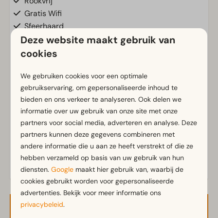
Rookvrij
Gratis Wifi
Sfeerhaard
Deze website maakt gebruik van
Parkeergelegenheid nabij vakantieverblijf
cookies
Badkamer
We gebruiken cookies voor een optimale
Aparte toiletten: 1
Toon meer ↓
gebruikservaring, om gepersonaliseerde inhoud te
Badkamer(s) beneden: 1
bieden en ons verkeer te analyseren. Ook delen we
informatie over uw gebruik van onze site met onze
Buiten
partners voor social media, adverteren en analyse. Deze
Parasol
partners kunnen deze gegevens combineren met
andere informatie die u aan ze heeft verstrekt of die ze
Terras
hebben verzameld op basis van uw gebruik van hun
Tuin
diensten.
Google
maakt hier gebruik van, waarbij de
Tuinset
cookies gebruikt worden voor gepersonaliseerde
advertenties. Bekijk voor meer informatie ons
Keuken
privacybeleid
.
Beschikbaarheid en prijs
Ingerichte keuken