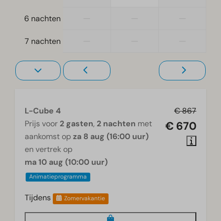
Woonkamer
—
—
—
6 nachten
Smart TV
—
—
—
7 nachten
L-Cube 4
€ 867
Prijs voor
2 gasten
,
2 nachten
met
€ 670
aankomst op
za 8 aug (16:00 uur)
en vertrek op
ma 10 aug (10:00 uur)
Animatieprogramma
Tijdens
Zomervakantie