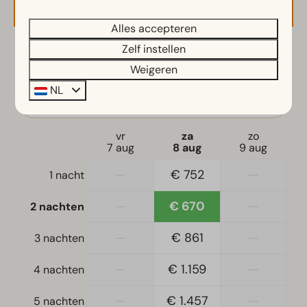
Combimagnetron
Alles accepteren
Inductiekookplaat
Koelvriescombinatie(s)
Zelf instellen
2 gasten
Vaatwasser(s)
Weigeren
Waterkoker
NL
za
08-08-2026
ma
10-08-2026
Ligging
vr
za
zo
Vrijstaand
7 aug
8 aug
9 aug
—
€ 752
—
1 nacht
Slaapkamer
Eenpersoonsdekbedden en kussens
—
€ 670
—
2 nachten
Slaapkamer(s) beneden: 2
Tweepersoonsbed(den): 2
—
€ 861
—
3 nachten
—
€ 1.159
—
Toegankelijkheid
4 nachten
Gelijkvloers
—
€ 1.457
—
5 nachten