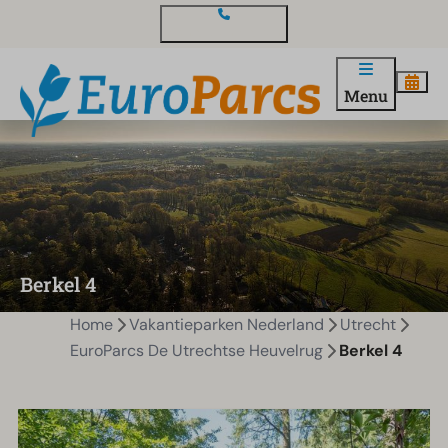
Contact en vragen
Menu
Berkel 4
Home
Vakantieparken Nederland
Utrecht
EuroParcs De Utrechtse Heuvelrug
Berkel 4