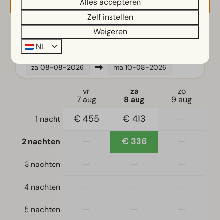
Ingerichte keuken
Alles accepteren
Filter koffiezetapparaat
Zelf instellen
Koelkast met vriesvak
Weigeren
2 gasten
Vaatwasser(s)
NL
Waterkoker
za
08-08-2026
ma
10-08-2026
Ligging
vr
za
zo
Vrijstaand
7 aug
8 aug
9 aug
€ 455
€ 413
—
1 nacht
Slaapkamer
Eenpersoonsbed(den): 4
—
€ 336
—
2 nachten
Eenpersoonsdekbedden en kussens
Slaapkamer(s) beneden: 2
—
—
—
3 nachten
—
—
—
Toegankelijkheid
4 nachten
Gelijkvloers
—
—
—
5 nachten