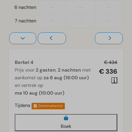
Woonkamer
—
—
—
6 nachten
Televisie
—
—
—
7 nachten
Berkel 4
€ 434
Prijs voor
2 gasten
,
2 nachten
met
€ 336
aankomst op
za 8 aug (16:00 uur)
en vertrek op
ma 10 aug (10:00 uur)
Tijdens
Zomervakantie
Boek