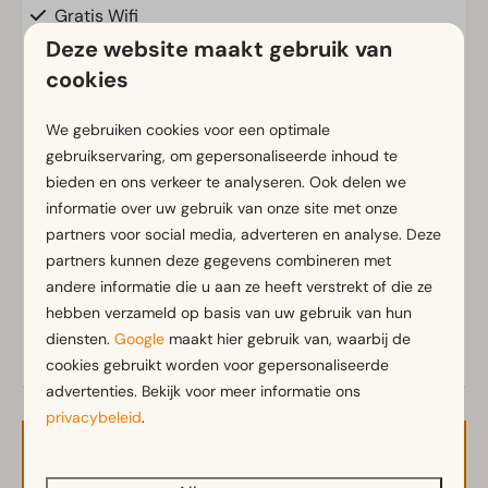
Gratis Wifi
Parkeergelegenheid nabij vakantieverblijf
Deze website maakt gebruik van
cookies
Badkamer
We gebruiken cookies voor een optimale
Badkamer(s) beneden: 1
gebruikservaring, om gepersonaliseerde inhoud te
Douche(cabine)
Toon meer ↓
bieden en ons verkeer te analyseren. Ook delen we
Toilet(ten) in badkamer(s): 1
informatie over uw gebruik van onze site met onze
partners voor social media, adverteren en analyse. Deze
Buiten
partners kunnen deze gegevens combineren met
Parasol
andere informatie die u aan ze heeft verstrekt of die ze
hebben verzameld op basis van uw gebruik van hun
Terras
diensten.
Google
maakt hier gebruik van, waarbij de
Tuin
cookies gebruikt worden voor gepersonaliseerde
Tuinset
advertenties. Bekijk voor meer informatie ons
privacybeleid
.
Keuken
Beschikbaarheid en prijs
Combimagnetron