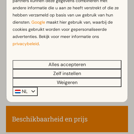
partners kunnen deze gegevens combineren met
Met verdieping
andere informatie die u aan ze heeft verstrekt of die ze
Parkeergelegenheid nabij vakantieverblijf
hebben verzameld op basis van uw gebruik van hun
diensten.
Google
maakt hier gebruik van, waarbij de
Badkamer
cookies gebruikt worden voor gepersonaliseerde
Badkamer(s) boven: 2
advertenties. Bekijk voor meer informatie ons
Toon meer ↓
Badkamer(s) beneden: 1
privacybeleid
.
Buiten
Alles accepteren
Parasol
Zelf instellen
Weigeren
Keuken
NL
Ingerichte keuken
Combimagnetron
Filter koffiezetapparaat
Beschikbaarheid en prijs
Koelkast
Vaatwasser(s)
Vriezer