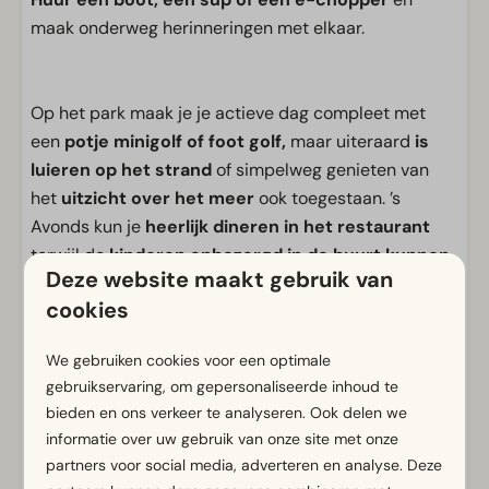
maak onderweg herinneringen met elkaar.
Op het park maak je je actieve dag compleet met
een
potje minigolf of foot golf,
maar uiteraard
is
luieren op het strand
of simpelweg genieten van
het
uitzicht over het meer
ook toegestaan. ’s
Avonds kun je
heerlijk dineren in het restaurant
terwijl de
kinderen onbezorgd in de buurt kunnen
Deze website maakt gebruik van
spelen.
Welke keuzes je ook maakt, jij beleeft jouw
cookies
vakantie bij EuroParcs De IJssel Eilanden.
We gebruiken cookies voor een optimale
Voorzieningen
gebruikservaring, om gepersonaliseerde inhoud te
Algemeen
bieden en ons verkeer te analyseren. Ook delen we
informatie over uw gebruik van onze site met onze
Rookvrij
partners voor social media, adverteren en analyse. Deze
Gratis Wifi