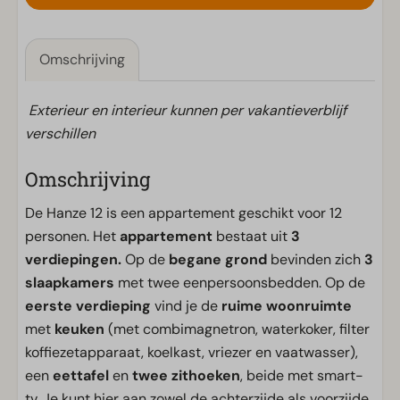
Omschrijving
Exterieur en interieur kunnen per vakantieverblijf
verschillen
Omschrijving
De Hanze 12 is een appartement geschikt voor 12
personen. Het
appartement
bestaat uit
3
verdiepingen.
Op de
begane grond
bevinden zich
3
slaapkamers
met twee eenpersoonsbedden. Op de
eerste verdieping
vind je de
ruime woonruimte
met
keuken
(met combimagnetron, waterkoker, filter
koffiezetapparaat, koelkast, vriezer en vaatwasser),
een
eettafel
en
twee zithoeken
, beide met smart-
tv. Je kunt hier aan zowel de achterzijde als voorzijde