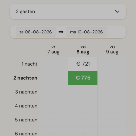
Waterkoker
2 gasten
Ligging
za
08-08-2026
ma
10-08-2026
Vakantiehuis aan het water
vr
za
zo
Woonkamer
7 aug
8 aug
9 aug
Smart TV
—
€ 721
—
1 nacht
—
€ 775
—
2 nachten
—
—
—
3 nachten
—
—
—
4 nachten
—
—
—
5 nachten
—
—
—
6 nachten