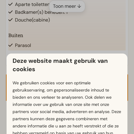
Aparte toiletten: 1
Toon meer ↓
Badkamer(s) beneden: 1
Douche(cabine)
Buiten
Parasol
Terras
Deze website maakt gebruik van
Tuin
cookies
Tuinset
We gebruiken cookies voor een optimale
Keuken
Beschikbaarheid en prijs
gebruikservaring, om gepersonaliseerde inhoud te
Ingerichte keuken
bieden en ons verkeer te analyseren. Ook delen we
Combimagnetron
informatie over uw gebruik van onze site met onze
Koelvriescombinatie(s)
partners voor social media, adverteren en analyse. Deze
2 gasten
Nespresso apparaat
partners kunnen deze gegevens combineren met
Vaatwasser(s)
andere informatie die u aan ze heeft verstrekt of die ze
Waterkoker
hebben verzameld op basis van uw gebruik van hun