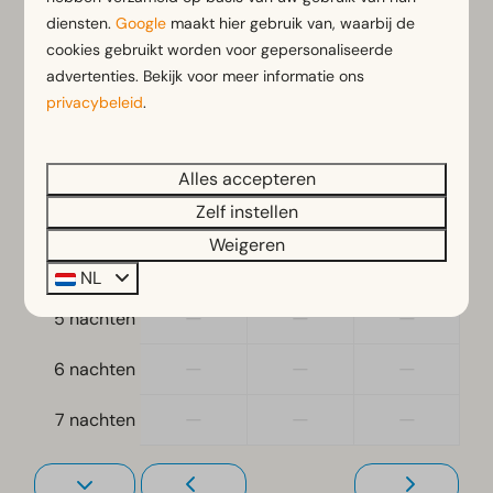
vr
07-08-2026
za
08-08-2026
diensten.
Google
maakt hier gebruik van, waarbij de
cookies gebruikt worden voor gepersonaliseerde
Ligging
do
vr
za
6 aug
7 aug
8 aug
advertenties. Bekijk voor meer informatie ons
Vrijstaand
privacybeleid
.
€ 599
€ 747
—
1 nacht
Slaapkamer
€ 903
—
—
2 nachten
Alles accepteren
Eenpersoonsbed(den): 6
Eenpersoonsdekbedden en kussens
Zelf instellen
—
—
—
3 nachten
Slaapkamer(s) beneden: 3
Weigeren
—
—
—
4 nachten
NL
Toegankelijkheid
—
—
—
5 nachten
Gelijkvloers
—
—
—
6 nachten
Woonkamer
—
—
—
7 nachten
Televisie