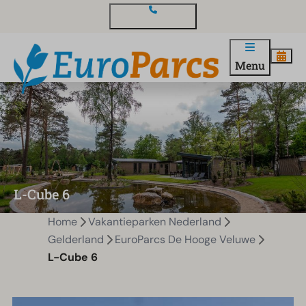
Contact en vragen
Menu
L-Cube 6
Home
Vakantieparken Nederland
Gelderland
EuroParcs De Hooge Veluwe
L-Cube 6