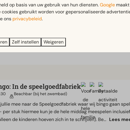
Parcs Circusschool
eld op basis van uw gebruik van hun diensten.
Google
maakt 
:30
Sportveld
e cookies gebruikt worden voor gepersonaliseerde advertentie
ie ons
privacybeleid
.
eedoen in het circus en ontdek joúw talent! Leer van een echt
w, jongleren, diaboloën, bordjes draaien en nog veel meer. Ko
cus.
eren
Zelf instellen
Weigeren
ngo: In de speelgoedfabriek
6:30
Beachbar (bij het zwembad)
jullie mee naar de Speelgoedfabriek waar wij bingo gaan spele
 per stuk hiermee kun je de hele middag meespelen inclusief stif
alleen de kinderen hoeven zich in te schrijven). Be...
Lees me