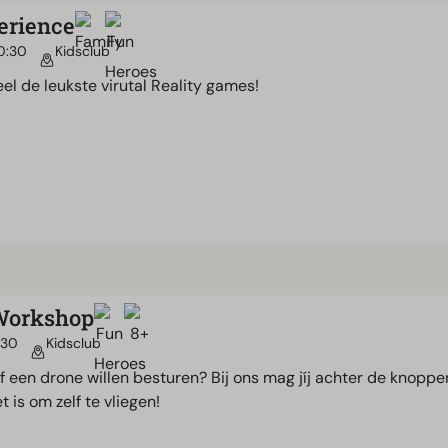
erience
0:30
Kidsclub
el de leukste virutal Reality games!
Workshop
:30
Kidsclub
elf een drone willen besturen? Bij ons mag jíj achter de knoppe
t is om zelf te vliegen!