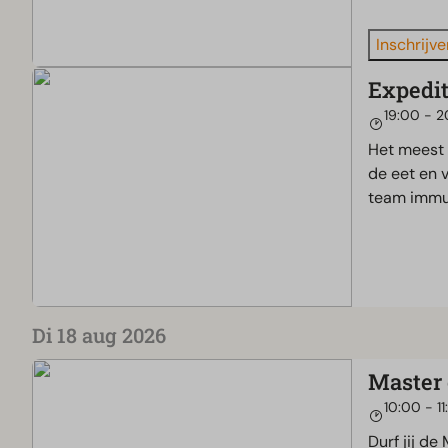
Inschrijve
Expedit
19:00 - 2
Het meest 
de eet en 
team immun
Di 18 aug 2026
Master 
10:00 - 11
Durf jij d