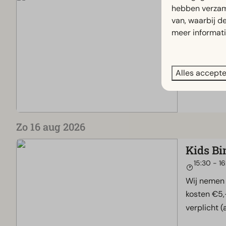
De Euro
hebben verzam
10:00 - 11
van, waarbij d
meer informat
Kom zelf m
op een tou
van het cir
Alles accept
Zo 16 aug 2026
Kids Bi
15:30 - 1
Wij nemen 
kosten €5,-
verplicht (