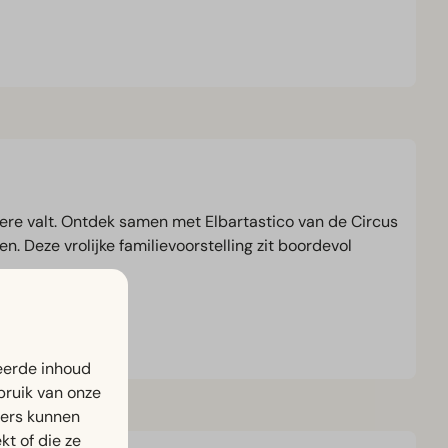
dere valt. Ontdek samen met Elbartastico van de Circus
n. Deze vrolijke familievoorstelling zit boordevol
eerde inhoud
bruik van onze
ners kunnen
t of die ze