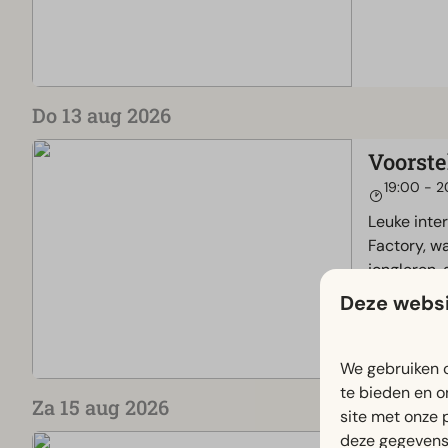
Do 13 aug 2026
Voorste
19:00 - 
Leuke inte
Factory, wa
jongleren,
Deze websi
We gebruiken c
te bieden en o
Za 15 aug 2026
site met onze 
deze gegevens 