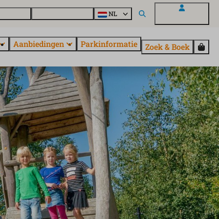
en vragen
Ontdek EuroParcs
NL
Mijn EuroParcs
Aanbiedingen
Parkinformatie
Zoek & Boek