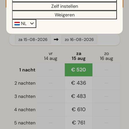
Koelvriescombinatie(s)
Zelf instellen
Koffiezetapparaat
Weigeren
Magnetron
2 gasten
NL
Vaatwasser(s)
Waterkoker
za
15-08-2026
zo
16-08-2026
Ligging
vr
za
zo
Vrijstaand
14 aug
15 aug
16 aug
—
€ 520
—
1 nacht
Slaapkamer
Eenpersoonsbed(den): 4
—
€ 436
—
2 nachten
Eenpersoonsdekbedden en kussens
Slaapkamer(s) beneden: 2
—
€ 483
—
3 nachten
—
€ 610
—
Toegankelijkheid
4 nachten
Gelijkvloers
—
€ 761
—
5 nachten