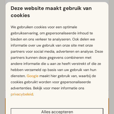
Gratis Wifi
Deze website maakt gebruik van
Parkeergelegenheid nabij vakantieverblijf
cookies
Badkamer
We gebruiken cookies voor een optimale
Badkamer(s) beneden: 1
gebruikservaring, om gepersonaliseerde inhoud te
Douche(cabine)
bieden en ons verkeer te analyseren. Ook delen we
Toon meer ↓
Toilet(ten) in badkamer(s): 1
informatie over uw gebruik van onze site met onze
partners voor social media, adverteren en analyse. Deze
partners kunnen deze gegevens combineren met
Buiten
andere informatie die u aan ze heeft verstrekt of die ze
Parasol
hebben verzameld op basis van uw gebruik van hun
Terras
diensten.
Google
maakt hier gebruik van, waarbij de
Tuin
cookies gebruikt worden voor gepersonaliseerde
Tuinset
advertenties. Bekijk voor meer informatie ons
privacybeleid
.
Keuken
Beschikbaarheid en prijs
Ingerichte keuken
Alles accepteren